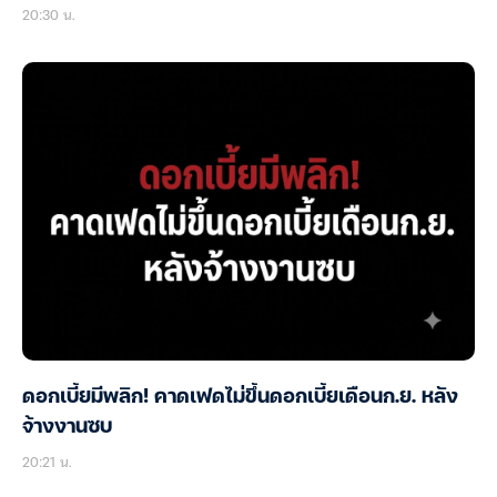
20:30 น.
ดอกเบี้ยมีพลิก! คาดเฟดไม่ขึ้นดอกเบี้ยเดือนก.ย. หลัง
จ้างงานซบ
20:21 น.