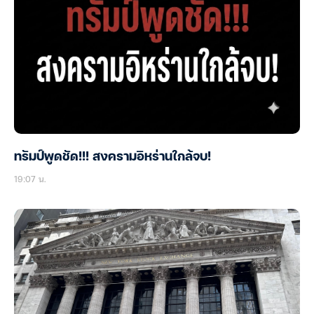
ทรัมป์พูดชัด!!! สงครามอิหร่านใกล้จบ!
19:07 น.