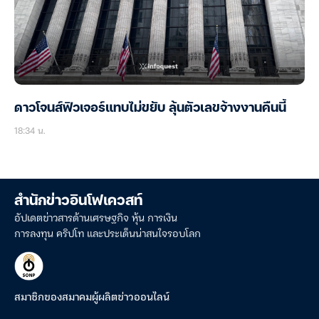
ดาวโจนส์ฟิวเจอร์แทบไม่ขยับ ลุ้นตัวเลขจ้างงานคืนนี้
18:34 น.
สำนักข่าวอินโฟเควสท์
อัปเดตข่าวสารด้านเศรษฐกิจ หุ้น การเงิน
การลงทุน คริปโท และประเด็นน่าสนใจรอบโลก
สมาชิกของสมาคมผู้ผลิตข่าวออนไลน์