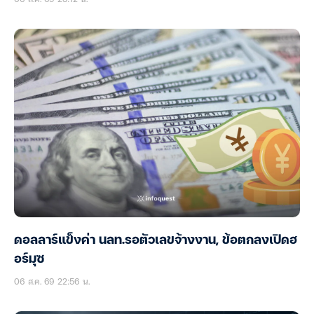
ดอลลาร์แข็งค่า นลท.รอตัวเลขจ้างงาน, ข้อตกลงเปิดฮ
อร์มุซ
06 ส.ค. 69 22:56 น.