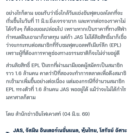
อย่างไรก็ตาม ยอมรับว่ายิ่งใกล้วันแข่งขันฟุตบอลโลกที่จะ
เริ่มชึ้นในวันที่ 11 มิ.ย.ยิ่งเจรจายาก และหากต่อรองราคาไม่
ได้จริงๆ ก็ต้องยอมปล่อยไป เพราะหากเป็นราคาที่ทางฟีฟ่า
กำหนดฝืนเอามาก็ขาดทุน แต่ถ้า JAS ไม่ได้ลิขสิทธิ์มาก็เชื่อ
ว่าจะกระทบต่อสมาชิกที่รับชมฟุตบอลพรีเมียร์ลีก (EPL)
เพราะผู้ที่ต้องการหาดูช่องทางธรรมชาติก็จะไม่จ่ายอยู่ดี
ส่วนลิขสิทธิ์ EPL ปีแรกที่ผ่านมามียอดผู้สมัครเป็นสมาชิก
ราว 1.6 ล้านคน คาดว่าปีที่สองจะทำการตลาดเพื่อดึงสมาชิ
กเข้ามาเพิ่มขึ้นอย่างต่อเนื่อง แต่มองกรณีที่จำนวนสมาชิก
EPL ทรงตัวที่ 1.6 ล้านคน JAS พออยู่ได้ แม้ว่าจะไม่ได้กำไร
มหาศาลก็ตาม
โดย สำนักข่าวอินโฟเควสท์ (04 มิ.ย. 69)
JAS
,
จัสมิน อินเตอร์เนชั่นแนล
,
หุ้นไทย
,
โสรัชย์ อัศวะ