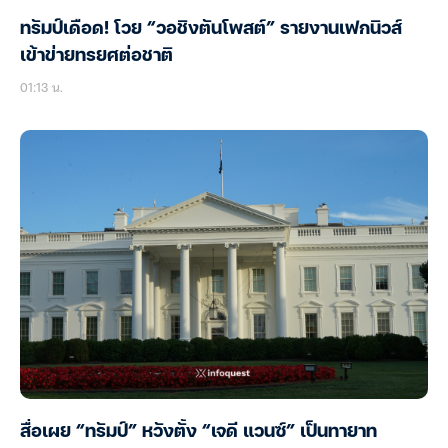
ทรัมป์เดือด! โวย “วอชิงตันโพสต์” รายงานเฟกนิวส์
เข้าข่ายทรยศต่อชาติ
01:13 น.
สื่อเผย “ทรัมป์” หวังตั้ง “เจดี แวนซ์” เป็นทายาท