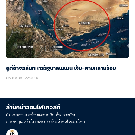
ฮูตีอ้างถล่มทหารรัฐบาลเยเมน เจ็บ-ตายหลายร้อย
06 ส.ค. 69 22:00 น.
สำนักข่าวอินโฟเควสท์
อัปเดตข่าวสารด้านเศรษฐกิจ หุ้น การเงิน
การลงทุน คริปโท และประเด็นน่าสนใจรอบโลก