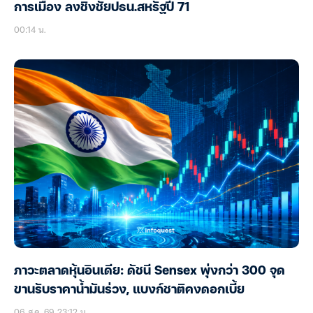
การเมือง ลงชิงชัยปธน.สหรัฐปี 71
00:14 น.
ภาวะตลาดหุ้นอินเดีย: ดัชนี Sensex พุ่งกว่า 300 จุด
ขานรับราคาน้ำมันร่วง, แบงก์ชาติคงดอกเบี้ย
06 ส.ค. 69 23:12 น.