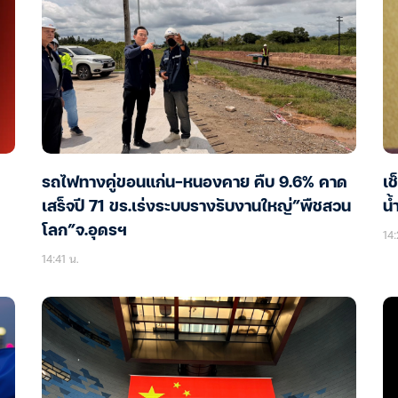
รถไฟทางคู่ขอนแก่น-หนองคาย คืบ 9.6% คาด
เช
เสร็จปี 71 ขร.เร่งระบบรางรับงานใหญ่”พืชสวน
น้
โลก”จ.อุดรฯ
14:
14:41 น.