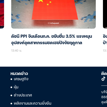
ดัชนี PPI จีนเดือนก.ค. ขยับขึ้น 3.5% แรงหนุน
อิ
อุปสงค์อุตสาหกรรมชดเชยปัจจัยฤดูกาล
ป่
13:40 น.
13:
หมวดข่าว
ติด
เศรษฐกิจ
หุ้น
บริษ
ต่างประเทศ
888
ลุม
พลังงานและความยั่งยืน