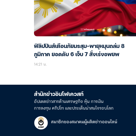
ฟิลิปปินส์เตือนภัยมรสุม-พายุหมุนถล่ม 8
ภูมิภาค ยอดดับ 6 เจ็บ 7 สั่งเร่งอพยพ
14:21 น.
สำนักข่าวอินโฟเควสท์
อัปเดตข่าวสารด้านเศรษฐกิจ หุ้น การเงิน
การลงทุน คริปโท และประเด็นน่าสนใจรอบโลก
สมาชิกของสมาคมผู้ผลิตข่าวออนไลน์