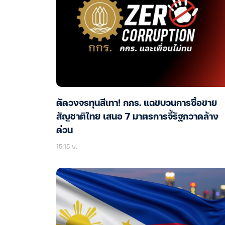
ตัดวงจรทุนสีเทา! กกร. แฉขบวนการซื้อขาย
สัญชาติไทย เสนอ 7 มาตรการจี้รัฐกวาดล้าง
ด่วน
15:15 น.