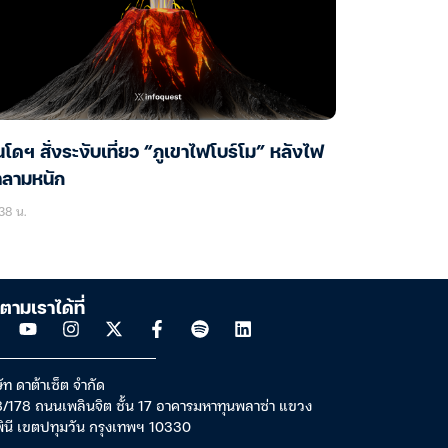
นโดฯ สั่งระงับเที่ยว “ภูเขาไฟโบร์โม” หลังไฟ
าลามหนัก
38 น.
ตามเราได้ที่
ัท ดาต้าเซ็ต จำกัด
/178 ถนนเพลินจิต ชั้น 17 อาคารมหาทุนพลาซ่า แขวง
พินี เขตปทุมวัน กรุงเทพฯ 10330