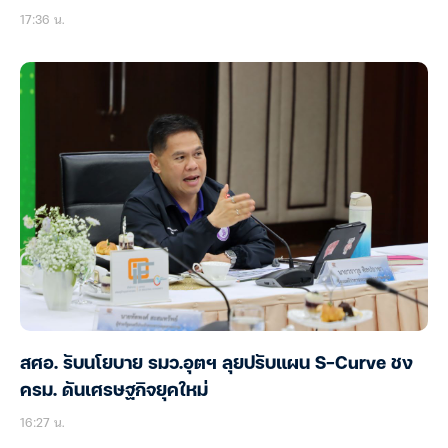
17:36 น.
สศอ. รับนโยบาย รมว.อุตฯ ลุยปรับแผน S-Curve ชง
ครม. ดันเศรษฐกิจยุคใหม่
16:27 น.