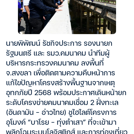
นายพิพัฒน์ รัชกิจประการ รองนายก
รัฐมนตรี และ รมว.คมนาคม นำทีมผู้
บริหารกระทรวงคมนาคม ลงพื้นที่
จ.สงขลา เพื่อติดตามความคืบหน้าการ
แก้ไขปัญหาโครงสร้างพื้นฐานจากเหตุ
อุทกภัยปี 2568 พร้อมประกาศเดินหน้ายก
ระดับโครงข่ายคมนาคมเชื่อม 2 ฝั่งทะเล
(อันดามัน – อ่าวไทย) ชูไฮไลต์โครงการ
อุโมงค์ “บาโรย – ทุ่งตำเสา” ที่จะเข้ามา
พลิกโฉมระบบโลจิสติกส์ และการท่องเที่ยว