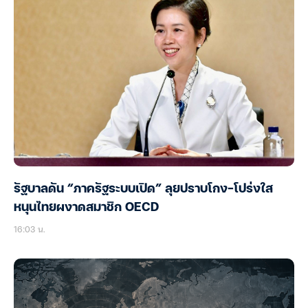
รัฐบาลดัน “ภาครัฐระบบเปิด” ลุยปราบโกง-โปร่งใส
หนุนไทยผงาดสมาชิก OECD
16:03 น.