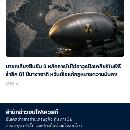
นายกเลี่ยงยืนยัน 3 หลักการไม่ใช้อาวุธนิวเคลียร์ในพิธี
รำลึก 81 ปีนางาซากิ หวั่นเอื้อแก้กฎหมายความมั่นคง
15:56 น.
สำนักข่าวอินโฟเควสท์
อัปเดตข่าวสารด้านเศรษฐกิจ หุ้น การเงิน
การลงทุน คริปโท และประเด็นน่าสนใจรอบโลก