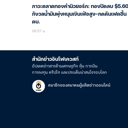
ภาวะตลาดทองคำนิวยอร์ก: ทองปิดลบ $5.6
กังวลน้ำมันพุ่งหนุนเงินเฟ้อสูง-กดดันเฟดขึ้น
ดบ.
06:57 น.
สำนักข่าวอินโฟเควสท์
อัปเดตข่าวสารด้านเศรษฐกิจ หุ้น การเงิน
การลงทุน คริปโท และประเด็นน่าสนใจรอบโลก
สมาชิกของสมาคมผู้ผลิตข่าวออนไลน์