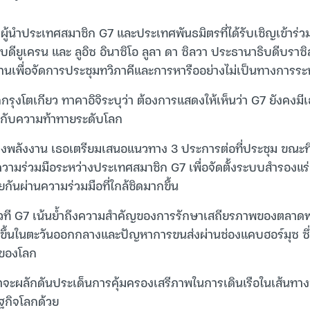
มีผู้นำประเทศสมาชิก G7 และประเทศพันธมิตรที่ได้รับเชิญเข้าร่วม
ดียูเครน และ ลูอิซ อินาซิโอ ลูลา ดา ซิลวา ประธานาธิบดีบราซิล 
งานเพื่อจัดการประชุมทวิภาคีและการหารืออย่างไม่เป็นทางการร
รุงโตเกียว ทาคาอิจิระบุว่า ต้องการแสดงให้เห็นว่า G7 ยังคง
ือกับความท้าทายระดับโลก
งพลังงาน เธอเตรียมเสนอแนวทาง 3 ประการต่อที่ประชุม ขณะที่
ามร่วมมือระหว่างประเทศสมาชิก G7 เพื่อจัดตั้งระบบสำรองแร่ธ
ยกันผ่านความร่วมมือที่ใกล้ชิดมากขึ้น
้เวที G7 เน้นย้ำถึงความสำคัญของการรักษาเสถียรภาพของตลาด
ิ่มขึ้นในตะวันออกกลางและปัญหาการขนส่งผ่านช่องแคบฮอร์มุซ ซึ
นของโลก
าจะผลักดันประเด็นการคุ้มครองเสรีภาพในการเดินเรือในเส้นทางข
กิจโลกด้วย