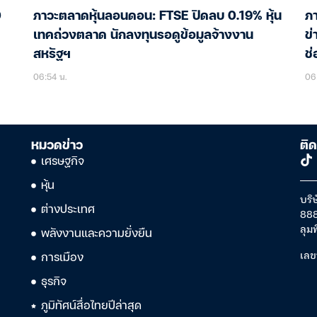
0
ภาวะตลาดหุ้นลอนดอน: FTSE ปิดลบ 0.19% หุ้น
ภา
เทคถ่วงตลาด นักลงทุนรอดูข้อมูลจ้างงาน
ข่
สหรัฐฯ
ช่
06:54 น.
06
หมวดข่าว
ติด
เศรษฐกิจ
หุ้น
บริษ
ต่างประเทศ
888
ลุม
พลังงานและความยั่งยืน
เลข
การเมือง
ธุรกิจ
ภูมิทัศน์สื่อไทยปีล่าสุด