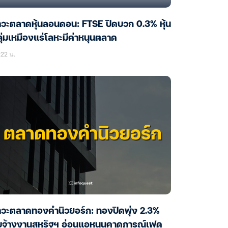
วะตลาดหุ้นลอนดอน: FTSE ปิดบวก 0.3% หุ้น
ุ่มเหมืองแร่โลหะมีค่าหนุนตลาด
22 น.
าวะตลาดทองคำนิวยอร์ก: ทองปิดพุ่ง 2.3%
ับจ้างงานสหรัฐฯ อ่อนแอหนุนคาดการณ์เฟด