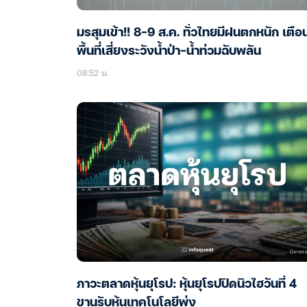
มรสุมเข้า!! 8-9 ส.ค. ทั่วไทยมีฝนตกหนัก เตือ
พื้นที่เสี่ยงระวังน้ำป่า-น้ำท่วมฉับพลัน
08:52 น.
ภาวะตลาดหุ้นยุโรป: หุ้นยุโรปปิดนิวไฮวันที่ 4
ขานรับหุ้นเทคโนโลยีพุ่ง