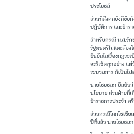
ประโยชน์
ส่วนที่สังคมยังมีข้อก
ปฏิบัติการ และข้ารา
สำหรับกรณี น.ส.รัก
รัฐมนตรีไม่แตะต้องโ
ยืนยันในเรื่องกฎระเบ
จะรีเซ็ตทุกอย่าง แต่
ระบวนการ ก็เป็นไปต
นายไชยชนก ยืนยันว่า
นโยบาย ส่วนฝ่ายที่เก
ข้าราชการประจำ หรื
ส่วนกรณีโลกโซเชียลอ
ปีที่แล้ว นายไชยชนก