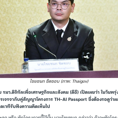
ไชยชนก ชิดชอบ (ภาพ: Thaigov)
ว.ดิจิทัลเพื่อเศรษฐกิจและสังคม (ดีอี) เปิดเผยว่า ในวันพรุ่งนี
รเจรจากับคู่สัญญาโครงการ TH-AI Passport ซึ่งต้องรอดูว่าผ
ปิดเวทีรับฟังความคิดเห็นไป
ลอ หรือ พักโครงการนี้ไว้นั้น นายไชยชนก กล่าวว่า ถ้าจะพักโคร