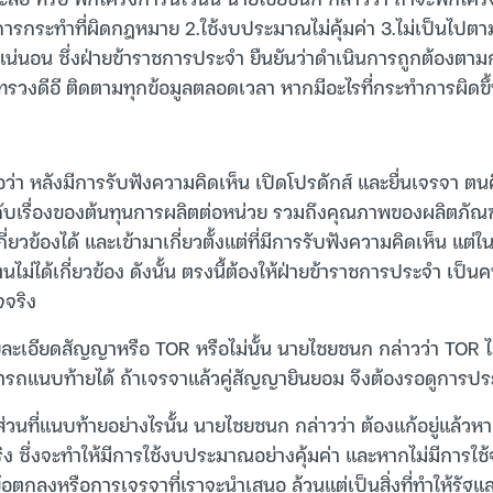
 1.การกระทำที่ผิดกฎหมาย 2.ใช้งบประมาณไม่คุ้มค่า 3.ไม่เป็นไ
กแน่นอน ซึ่งฝ่ายข้าราชการประจำ ยืนยันว่าดำเนินการถูกต้อง
ะทรวงดีอี ติดตามทุกข้อมูลตลอดเวลา หากมีอะไรที่กระทำการผิดขึ
่า หลังมีการรับฟังความคิดเห็น เปิดโปรดักส์ และยื่นเจรจา ตนคิ
เรื่องของต้นทุนการผลิตต่อหน่วย รวมถึงคุณภาพของผลิตภัณฑ์ ช
มาเกี่ยวข้องได้ และเข้ามาเกี่ยวตั้งแต่ที่มีการรับฟังความคิดเห็น 
า ตนไม่ได้เกี่ยวข้อง ดังนั้น ตรงนี้ต้องให้ฝ่ายข้าราชการประจำ เ
จจริง
ละเอียดสัญญาหรือ TOR หรือไม่นั้น นายไชยชนก กล่าวว่า TOR ไ
รถแนบท้ายได้ ถ้าเจรจาแล้วคู่สัญญายินยอม จึงต้องรอดูการประชุ
่วนที่แนบท้ายอย่างไรนั้น นายไชยชนก กล่าวว่า ต้องแก้อยู่แล้วห
ง ซึ่งจะทำให้มีการใช้งบประมาณอย่างคุ้มค่า และหากไม่มีการใช้จริ
ุกข้อตกลงหรือการเจรจาที่เราจะนำเสนอ ล้วนแต่เป็นสิ่งที่ทำให้รัฐ