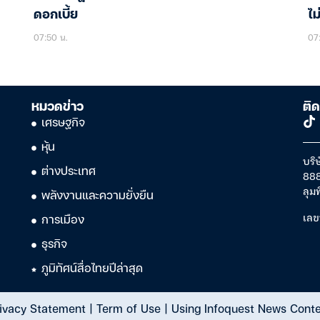
ดอกเบี้ย
ไม
07:50 น.
07:
หมวดข่าว
ติด
เศรษฐกิจ
หุ้น
บริษ
ต่างประเทศ
888
ลุม
พลังงานและความยั่งยืน
เลข
การเมือง
ธุรกิจ
ภูมิทัศน์สื่อไทยปีล่าสุด
ivacy Statement
|
Term of Use
|
Using Infoquest News Cont