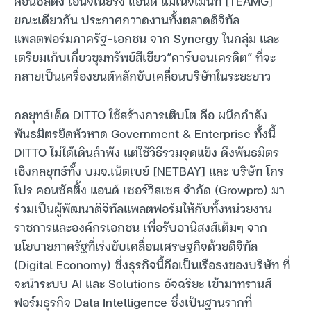
คอนซัลติ้ง เอนจิเนียริ่ง แอนด์ แมเนจเมนท์ [TEAMG]
ขณะเดียวกัน ประกาศกวาดงานทั้งตลาดดิจิทัล
แพลตฟอร์มภาครัฐ-เอกชน จาก Synergy ในกลุ่ม และ
เตรียมเก็บเกี่ยวขุมทรัพย์สีเขียว”คาร์บอนเครดิต” ที่จะ
กลายเป็นเครื่องยนต์หลักขับเคลื่อนบริษัทในระยะยาว
กลยุทธ์เด็ด DITTO ใช้สร้างการเติบโต คือ ผนึกกำลัง
พันธมิตรยึดหัวหาด Government & Enterprise ทั้งนี้
DITTO ไม่ได้เดินลำพัง แต่ใช้วิธีรวมจุดแข็ง ดึงพันธมิตร
เชิงกลยุทธ์ทั้ง บมจ.เน็ตเบย์ [NETBAY] และ บริษัท โกร
โปร คอนซัลติ้ง แอนด์ เซอร์วิสเซส จำกัด (Growpro) มา
ร่วมเป็นผู้พัฒนาดิจิทัลแพลตฟอร์มให้กับทั้งหน่วยงาน
ราชการและองค์กรเอกชน เพื่อรับอานิสงส์เต็มๆ จาก
นโยบายภาครัฐที่เร่งขับเคลื่อนเศรษฐกิจด้วยดิจิทัล
(Digital Economy) ซึ่งธุรกิจนี้ถือเป็นเรือธงของบริษัท ที่
จะนำระบบ AI และ Solutions อัจฉริยะ เข้ามาทรานส์
ฟอร์มธุรกิจ Data Intelligence ซึ่งเป็นฐานรากที่