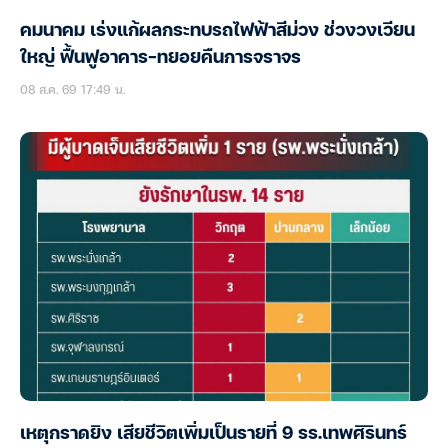
คมนาคม เร่งแก้ผลกระทบรถไฟฟ้าสีม่วง ช่วงวงเวียน
ใหญ่ ฟื้นฟูอาคาร-ทยอยคืนการจราจร
08 ส.ค. 69 17:49 น.
เหตุกราดยิง เสียชีวิตเพิ่มเป็นรายที่ 9 รร.เทพศิรินทร์