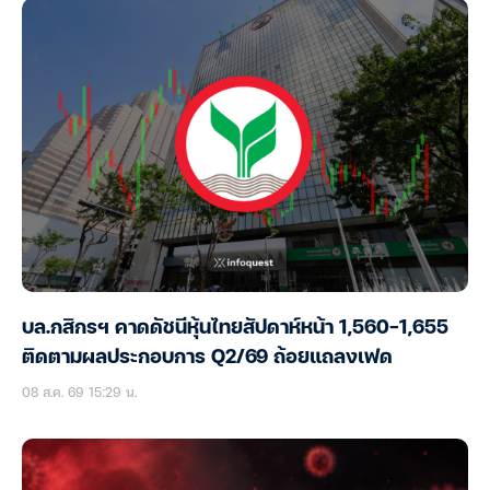
บล.กสิกรฯ คาดดัชนีหุ้นไทยสัปดาห์หน้า 1,560-1,655
ติดตามผลประกอบการ Q2/69 ถ้อยแถลงเฟด
08 ส.ค. 69 15:29 น.