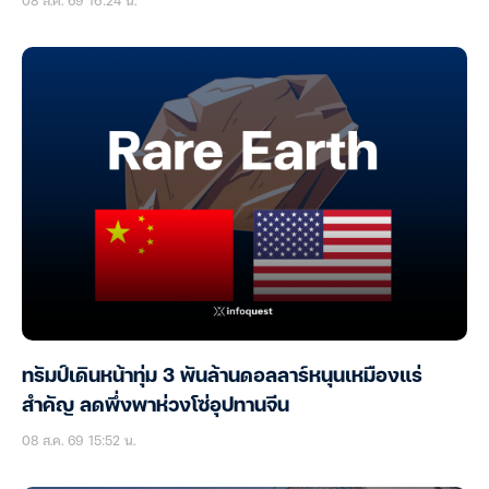
ทรัมป์เดินหน้าทุ่ม 3 พันล้านดอลลาร์หนุนเหมืองแร่
สำคัญ ลดพึ่งพาห่วงโซ่อุปทานจีน
08 ส.ค. 69 15:52 น.