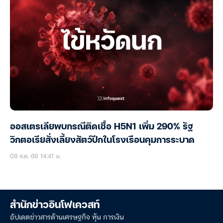
ออสเตรเลียพบกรณีติดเชื้อ H5N1 เพิ่ม 290% รัฐ
วิกตอเรียสั่งเลี้ยงสัตว์ปีกในโรงเรือนคุมการระบาด
08 ส.ค. 69 14:41 น.
สำนักข่าวอินโฟเควสท์
อัปเดตข่าวสารด้านเศรษฐกิจ หุ้น การเงิน