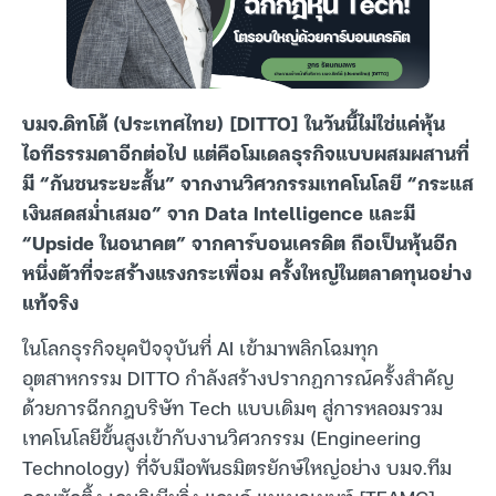
บมจ.ดิทโต้ (ประเทศไทย) [DITTO] ในวันนี้ไม่ใช่แค่หุ้น
ไอทีธรรมดาอีกต่อไป แต่คือโมเดลธุรกิจแบบผสมผสานที่
มี “กันชนระยะสั้น” จากงานวิศวกรรมเทคโนโลยี “กระแส
เงินสดสม่ำเสมอ” จาก Data Intelligence และมี
“Upside ในอนาคต” จากคาร์บอนเครดิต ถือเป็นหุ้นอีก
หนึ่งตัวที่จะสร้างแรงกระเพื่อม ครั้งใหญ่ในตลาดทุนอย่าง
แท้จริง
ในโลกธุรกิจยุคปัจจุบันที่ AI เข้ามาพลิกโฉมทุก
อุตสาหกรรม DITTO กำลังสร้างปรากฏการณ์ครั้งสำคัญ
ด้วยการฉีกกฎบริษัท Tech แบบเดิมๆ สู่การหลอมรวม
เทคโนโลยีขั้นสูงเข้ากับงานวิศวกรรม (Engineering
Technology) ที่จับมือพันธมิตรยักษ์ใหญ่อย่าง บมจ.ทีม