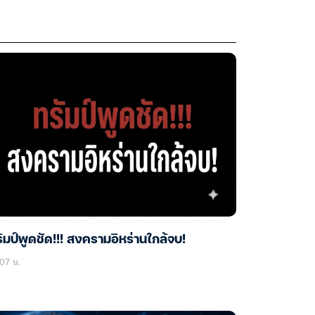
ัมป์พูดชัด!!! สงครามอิหร่านใกล้จบ!
07 น.