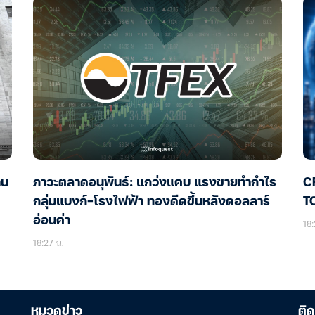
าน
ภาวะตลาดอนุพันธ์: แกว่งแคบ แรงขายทำกำไร
CR
กลุ่มแบงก์-โรงไฟฟ้า ทองดีดขึ้นหลังดอลลาร์
อ่อนค่า
18:
18:27 น.
หมวดข่าว
ติด