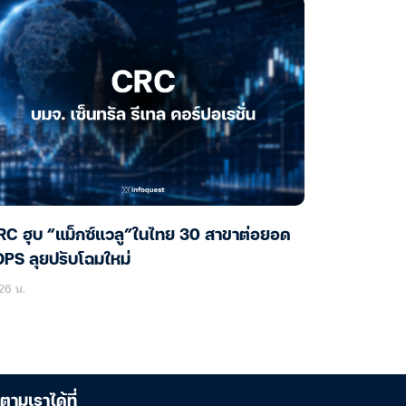
C ฮุบ “แม็กซ์แวลู”ในไทย 30 สาขาต่อยอด
TOPS ลุยปรับโฉมใหม่
26 น.
ตามเราได้ที่