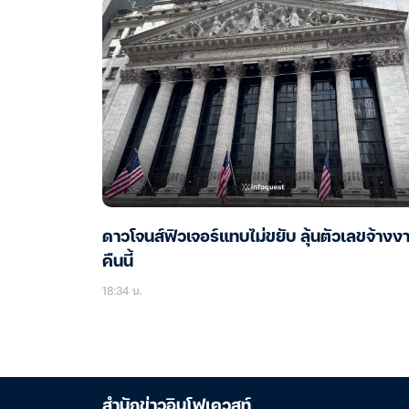
ดาวโจนส์ฟิวเจอร์แทบไม่ขยับ ลุ้นตัวเลขจ้างง
คืนนี้
18:34 น.
สำนักข่าวอินโฟเควสท์