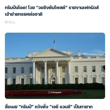
ทรัมป์เดือด! โวย “วอชิงตันโพสต์” รายงานเฟกนิวส์
เข้าข่ายทรยศต่อชาติ
01:13 น.
สื่อเผย “ทรัมป์” หวังตั้ง “เจดี แวนซ์” เป็นทายาท