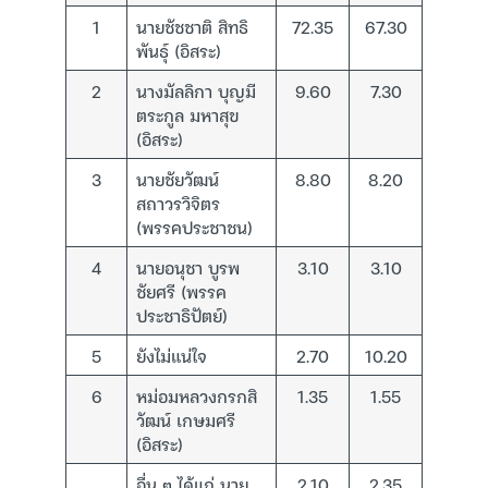
1
นายชัชชาติ สิทธิ
72.35
67.30
พันธุ์ (อิสระ)
2
นางมัลลิกา บุญมี
9.60
7.30
ตระกูล มหาสุข
(อิสระ)
3
นายชัยวัฒน์
8.80
8.20
สถาวรวิจิตร
(พรรคประชาชน)
4
นายอนุชา บูรพ
3.10
3.10
ชัยศรี (พรรค
ประชาธิปัตย์)
5
ยังไม่แน่ใจ
2.70
10.20
6
หม่อมหลวงกรกสิ
1.35
1.55
วัฒน์ เกษมศรี
(อิสระ)
อื่น ๆ ได้แก่ นาย
2.10
2.35