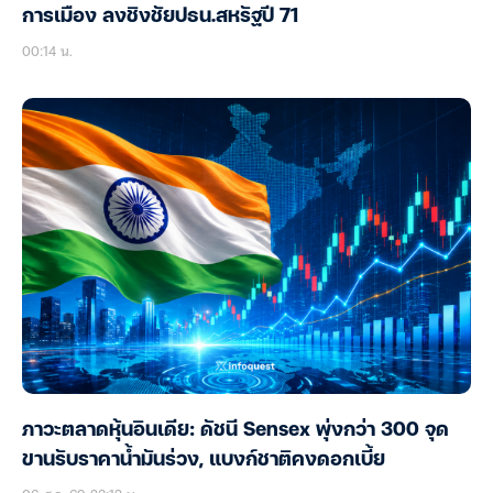
การเมือง ลงชิงชัยปธน.สหรัฐปี 71
00:14 น.
ภาวะตลาดหุ้นอินเดีย: ดัชนี Sensex พุ่งกว่า 300 จุด
ขานรับราคาน้ำมันร่วง, แบงก์ชาติคงดอกเบี้ย