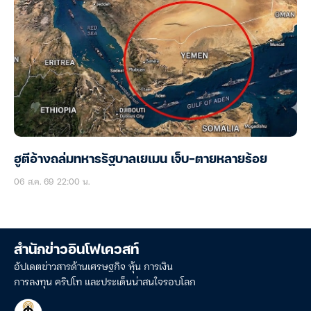
ฮูตีอ้างถล่มทหารรัฐบาลเยเมน เจ็บ-ตายหลายร้อย
06 ส.ค. 69 22:00 น.
สำนักข่าวอินโฟเควสท์
อัปเดตข่าวสารด้านเศรษฐกิจ หุ้น การเงิน
การลงทุน คริปโท และประเด็นน่าสนใจรอบโลก