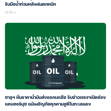
รับมือน้ำท่วมหลังฝนตกหนัก
16:59 น.
ซาอุฯ หั่นราคาน้ำมันส่งออกเอเชีย รับข่าวเจรจาเปิดช่อง
แคบฮอร์มุซ แม้เผชิญภัยคุกคามฮูตีในทะเลแดง