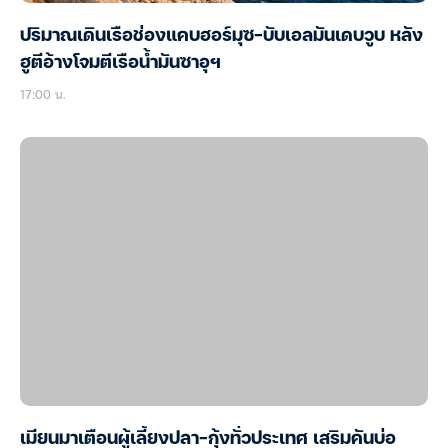
ปริมาณเดินเรือช่องแคบฮอร์มุซ-บับเอลมันเดบวูบ หลัง
ฮูตีอ้างโจมตีเรือน้ำมันซาอุฯ
17:00 น.
เมียนมาเตือนผู้เลี้ยงปลา-กุ้งทั่วประเทศ เสริมคันบ่อ