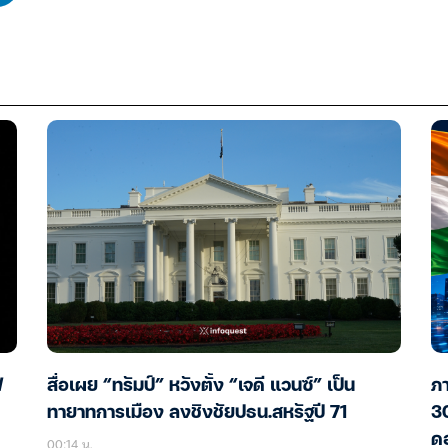
ฟ
สื่อเผย “ทรัมป์” หวังตั้ง “เจดี แวนซ์” เป็น
ภา
ทายาทการเมือง ลงชิงชัยปธน.สหรัฐปี 71
30
ดอ
00:14 น.