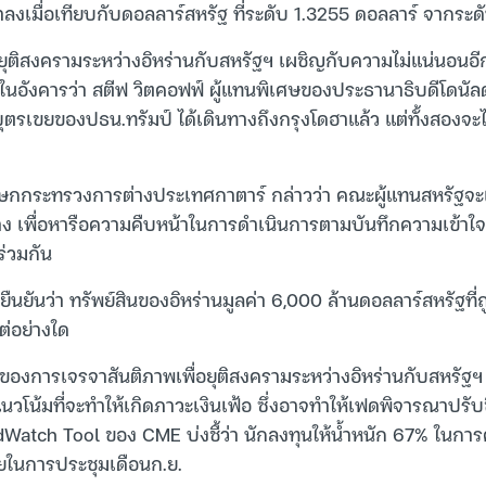
าลงเมื่อเทียบกับดอลลาร์สหรัฐ ที่ระดับ 1.3255 ดอลลาร์ จากระด
ิสงครามระหว่างอิหร่านกับสหรัฐฯ เผชิญกับความไม่แน่นอนอีก
นอังคารว่า สตีฟ วิตคอฟฟ์ ผู้แทนพิเศษของประธานาธิบดีโดนัลด์
บุตรเขยของปธน.ทรัมป์ ได้เดินทางถึงกรุงโดฮาแล้ว แต่ทั้งสองจะไม
โฆษกกระทรวงการต่างประเทศกาตาร์ กล่าวว่า คณะผู้แทนสหรัฐจ
ง เพื่อหารือความคืบหน้าในการดำเนินการตามบันทึกความเข้าใจ
ร่วมกัน
ยืนยันว่า ทรัพย์สินของอิหร่านมูลค่า 6,000 ล้านดอลลาร์สหรัฐที่ถูก
ต่อย่างใด
อนของการเจรจาสันติภาพเพื่อยุติสงครามระหว่างอิหร่านกับสหรัฐฯ
ีแนวโน้มที่จะทำให้เกิดภาวะเงินเฟ้อ ซึ่งอาจทำให้เฟดพิจารณาปรับข
FedWatch Tool ของ CME บ่งชี้ว่า นักลงทุนให้น้ำหนัก 67% ในก
้ยในการประชุมเดือนก.ย.