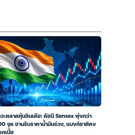
วะตลาดหุ้นอินเดีย: ดัชนี Sensex พุ่งกว่า
0 จุด ขานรับราคาน้ำมันร่วง, แบงก์ชาติคง
กเบี้ย