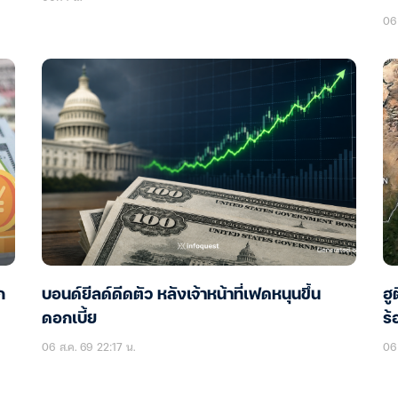
06 
ก
บอนด์ยีลด์ดีดตัว หลังเจ้าหน้าที่เฟดหนุนขึ้น
ฮู
ดอกเบี้ย
ร้
06 ส.ค. 69 22:17 น.
06 