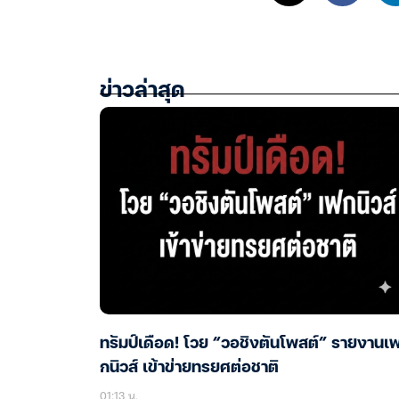
ข่าวล่าสุด
ทรัมป์เดือด! โวย “วอชิงตันโพสต์” รายงานเ
กนิวส์ เข้าข่ายทรยศต่อชาติ
01:13 น.