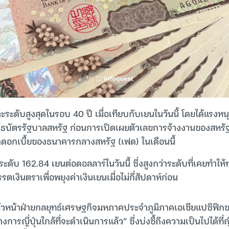
ตะระดับสูงสุดในรอบ 40 ปี เมื่อเทียบกับเยนในวันนี้ โดยได้แรง
บัตรรัฐบาลสหรัฐ ก่อนการเปิดเผยตัวเลขการจ้างงานของสหรัฐ
ราดอกเบี้ยของธนาคารกลางสหรัฐ (เฟด) ในเดือนนี้
ตะระดับ 162.84 เยนต่อดอลลาร์ในวันนี้ ซึ่งสูงกว่าระดับที่เคยทำให้
งินตราเพื่อพยุงค่าเงินเยนเมื่อไม่กี่สัปดาห์ก่อน
หัวหน้าฝ่ายกลยุทธ์เศรษฐกิจมหภาคประจำภูมิภาคเอเชียแปซิฟิ
ทางการญี่ปุ่นใกล้ที่จะดำเนินการแล้ว” ซึ่งบ่งชี้ถึงความเป็นไปได้ที