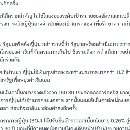
นอีกครั้ง
ับที่มีความสำคัญ ไม่ใช่ในแง่ของระดับเป้าหมายของอัตราแลกเปลี
รวงการคลังญี่ปุ่นอาจจำเป็นต้องเข้าแทรกแซง เพื่อรักษาความน่
 รัฐมนตรีคลังญี่ปุ่น กล่าววานนี้ว่า รัฐบาลพร้อมดำเนินมาตรการ
นไหวของค่าเงินที่ผันผวนมากเกินไป ซึ่งรวมถึงการดำเนินการอย่า
นยันร่วมกัน
ค.ที่ผ่านมา ญี่ปุ่นใช้เงินทุนสำรองระหว่างประเทศมากกว่า 11.7 ล
หรัฐเพื่อพยุงค่าเงินเยน
 เยนแข็งค่าขึ้นอย่างรวดเร็วจาก 160.39 เยนต่อดอลลาร์สหรัฐ มาอยู่
ารญี่ปุ่นได้เข้าแทรกแซงตลาด จากนั้นเยนได้แข็งค่าต่อเนื่องแต
ดมา ก่อนที่จะกลับมาอ่อนค่าลงอีกครั้ง
คารกลางญี่ปุ่น (BOJ) ได้ปรับขึ้นอัตราดอกเบี้ยนโยบาย 0.25% สู่
่า 30 ปี ขณะที่ผู้กำหนดนโยบายยังคงเดินหน้าปรับนโยบายการเง