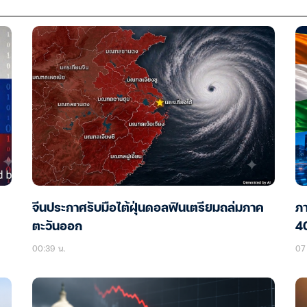
จีนประกาศรับมือไต้ฝุ่นดอลฟินเตรียมถล่มภาค
ภา
ตะวันออก
40
00:39 น.
07 