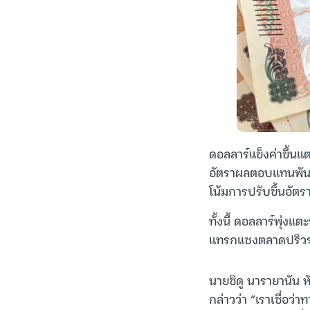
ดอลลาร์แข็งค่าขึ้นแ
อัตราผลตอบแทนพันธ
โน้มการปรับขึ้นอัต
ทั้งนี้ ดอลลาร์พุ่งแ
แทรกแซงตลาดปริวรรตเ
นายชิดู นารายานัน 
กล่าวว่า “เราเชื่อว่า