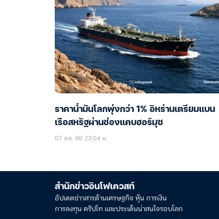
ราคาน้ำมันโลกพุ่งกว่า 1% อิหร่านเตรียมแบน
เรือสหรัฐผ่านช่องแคบฮอร์มุซ
07 ส.ค. 69 23:04 น.
สำนักข่าวอินโฟเควสท์
อัปเดตข่าวสารด้านเศรษฐกิจ หุ้น การเงิน
การลงทุน คริปโท และประเด็นน่าสนใจรอบโลก