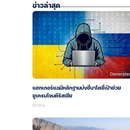
ข่าวล่าสุด
แฮกเกอร์แฉมีหลักฐานบ่งชี้นาโตชี้เป้าช่วย
ยูเครนโจมตีรัสเซีย
01:28 น.