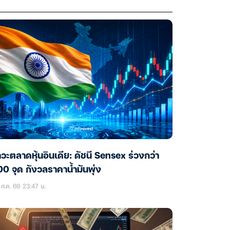
วะตลาดหุ้นอินเดีย: ดัชนี Sensex ร่วงกว่า
0 จุด กังวลราคาน้ำมันพุ่ง
ส.ค. 69 23:47 น.