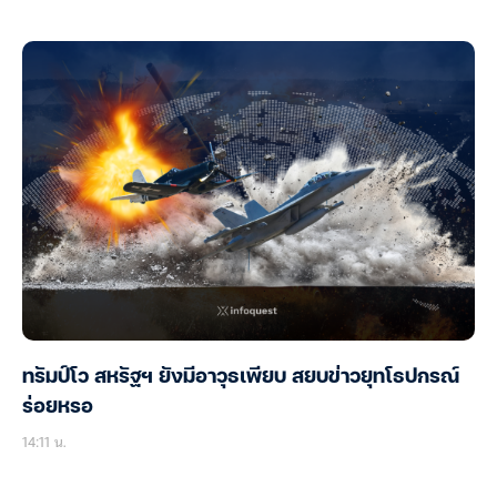
ทรัมป์โว สหรัฐฯ ยังมีอาวุธเพียบ สยบข่าวยุทโธปกรณ์
ร่อยหรอ
14:11 น.