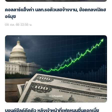
ดอลลาร์แข็งค่า นลท.รอตัวเลขจ้างงาน, ข้อตกลงเปิดฮ
อร์มุซ
06 ส.ค. 69 22:56 น.
บอนด์ยีลด์ดีดตัว หลังเจ้าหน้าที่เฟดหนุนขึ้นดอกเบี้ย