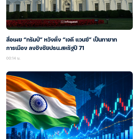
สื่อเผย “ทรัมป์” หวังตั้ง “เจดี แวนซ์” เป็นทายาท
การเมือง ลงชิงชัยปธน.สหรัฐปี 71
00:14 น.