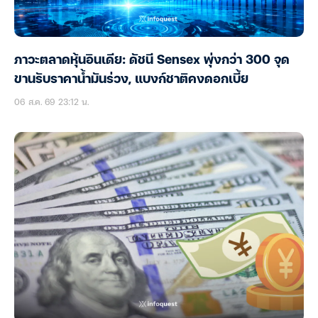
ภาวะตลาดหุ้นอินเดีย: ดัชนี Sensex พุ่งกว่า 300 จุด
ขานรับราคาน้ำมันร่วง, แบงก์ชาติคงดอกเบี้ย
06 ส.ค. 69 23:12 น.