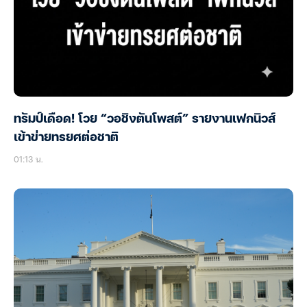
ทรัมป์เดือด! โวย “วอชิงตันโพสต์” รายงานเฟกนิวส์
เข้าข่ายทรยศต่อชาติ
01:13 น.