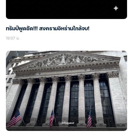
ทรัมป์พูดชัด!!! สงครามอิหร่านใกล้จบ!
19:07 น.