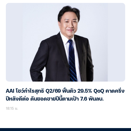
AAI โชว์กำไรสุทธิ Q2/69 ฟื้นตัว 29.5% QoQ คาดครึ่ง
ปีหลังดีต่อ ดันยอดขายปีนี้ตามเป้า 7.6 พันลบ.
18:15 น.