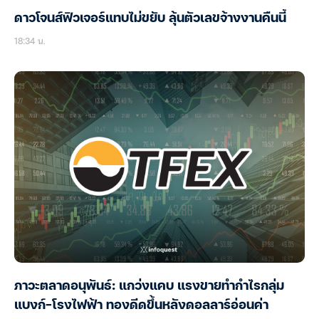
ดาวโจนส์ฟิวเจอร์แทบไม่ขยับ ลุ้นตัวเลขจ้างงานคืนนี้
18:34 น.
ภาวะตลาดอนุพันธ์: แกว่งแคบ แรงขายทำกำไรกลุ่ม
แบงก์-โรงไฟฟ้า ทองดีดขึ้นหลังดอลลาร์อ่อนค่า