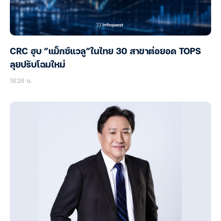
CRC ฮุบ “แม็กซ์แวลู”ในไทย 30 สาขาต่อยอด TOPS
ลุยปรับโฉมใหม่
18:26 น.