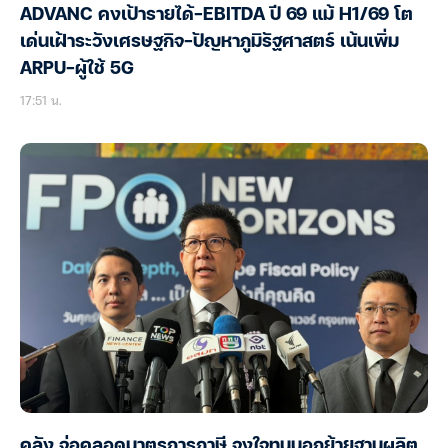
ADVANC คงเป้ารายได้-EBITDA ปี 69 แม้ H1/69 โต
เด่นเฝ้าระวังเศรษฐกิจ-ปัญหาภูมิรัฐศาสตร์ เน้นเพิ่ม
ARPU-ผู้ใช้ 5G
17:51 น.
คลัง จ่อคลอดมาตรการภาษี จูงใจทุนนอกย้ายฐานผลิต