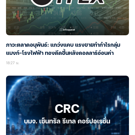
ภาวะตลาดอนุพันธ์: แกว่งแคบ แรงขายทำกำไรกลุ่ม
แบงก์-โรงไฟฟ้า ทองดีดขึ้นหลังดอลลาร์อ่อนค่า
18:27 น.