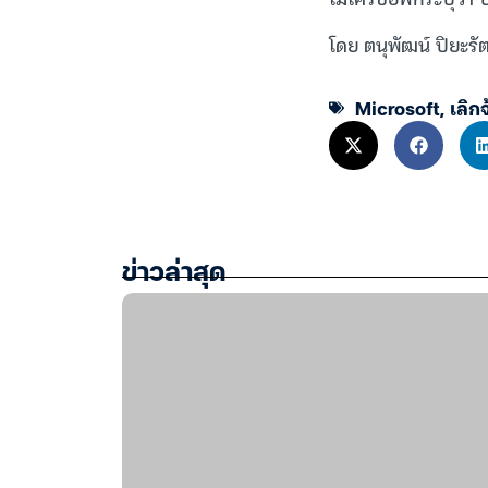
โดย ตนุพัฒน์ ปิยะรั
Microsoft
,
เลิกจ
ข่าวล่าสุด