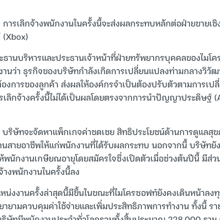
ว่า การเลิกจ้างพนักงานในครั้งนี้จะส่งผลกระทบหลักต่อฝ่ายขายเช
ซ์ (Xbox)
ะธานบริหารและประธานเจ้าหน้าที่ฝ่ายทรัพยากรบุคคลของไมโคร
กงานว่า ธุรกิจของบริษัทกำลังเกิดการเปลี่ยนแปลงท่ามกลางวิวัฒ
องการของลูกค้า ส่งผลให้องค์กรจำเป็นต้องปรับตัวตามการเปลี
การเลิกจ้างครั้งนี้ไม่ได้เป็นผลโดยตรงจากการนำปัญญาประดิษฐ์ 
า บริษัทจะจัดหาแพ็กเกจค่าชดเชย สิทธิประโยชน์ด้านการดูแลสุ
านสายอาชีพให้แก่พนักงานที่ได้รับผลกระทบ นอกจากนี้ บริษัทยัง
พนักงานเกษียณอายุโดยสมัครใจซึ่งเปิดตัวเมื่อช่วงต้นปีนี้ มี
างพนักงานในครั้งนี้ลง
แหน่งงานครั้งล่าสุดนี้มีขึ้นในขณะที่ไมโครซอฟท์ยังคงเดินหน้าลง
ยายามควบคุมค่าใช้จ่ายและเพิ่มประสิทธิภาพการทำงาน ทั้งนี้ 
บริษัทมีพนักงานประจำทั่วโลกรวมทั้งสิ้นประมาณ 228,000 ราย 