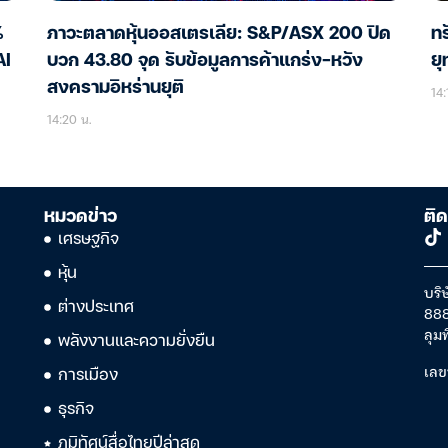
%
ภาวะตลาดหุ้นออสเตรเลีย: S&P/ASX 200 ปิด
ทร
AI
บวก 43.80 จุด รับข้อมูลการค้าแกร่ง-หวัง
ย
สงครามอิหร่านยุติ
14:
14:20 น.
หมวดข่าว
ติด
เศรษฐกิจ
หุ้น
บริษ
ต่างประเทศ
888
ลุม
พลังงานและความยั่งยืน
เลข
การเมือง
ธุรกิจ
ภูมิทัศน์สื่อไทยปีล่าสุด