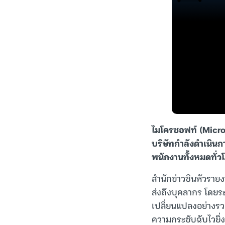
ไมโครซอฟท์ (Micros
บริษัทกำลังดำเนิน
พนักงานทั้งหมดทั่ว
สำนักข่าวซินหัวราย
ส่งถึงบุคลากร โดยระบ
เปลี่ยนแปลงอย่างรว
ความกระชับฉับไวยิ่งข