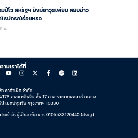
ัมป์โว สหรัฐฯ ยังมีอาวุธเพียบ สยบข่าว
ุทโธปกรณ์ร่อยหรอ
11 น.
ตามเราได้ที่
ัท ดาต้าเซ็ต จำกัด
/178 ถนนเพลินจิต ชั้น 17 อาคารมหาทุนพลาซ่า แขวง
พินี เขตปทุมวัน กรุงเทพฯ 10330
ประจำตัวผู้เสียภาษีอากร: 0105533120440 (สนญ.)