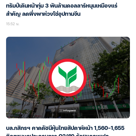
ทรัมป์เดินหน้าทุ่ม 3 พันล้านดอลลาร์หนุนเหมืองแร่
สำคัญ ลดพึ่งพาห่วงโซ่อุปทานจีน
15:52 น.
บล.กสิกรฯ คาดดัชนีหุ้นไทยสัปดาห์หน้า 1,560-1,655