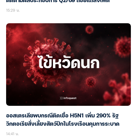
ติดตามผลประกอบการ Q2/69 ถ้อยแถลงเฟด
15:29 น.
ออสเตรเลียพบกรณีติดเชื้อ H5N1 เพิ่ม 290% รัฐ
วิกตอเรียสั่งเลี้ยงสัตว์ปีกในโรงเรือนคุมการระบาด
14:41 น.