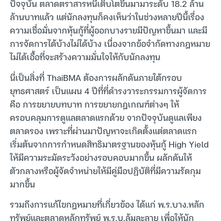
ปัจจุบัน ตลาดตราสารหนี้เติบโตขึ้นมามาระดับ 18.2 ล้าน
ล้านบาทแล้ว แต่นักลงทุนก็คงเห็นว่าในช่วงหลายปีนี้เรื่อง
ความเชื่อมั่นจากหุ้นกู้ที่ผู้ออกบางรายมีปัญหาขึ้นมา และมี
การจัดการได้บ้างไม่ได้บ้าง เนื่องจากข้อจำกัดทางกฎหมาย
ไม่ได้เอื้อที่จะสร้างความมั่นใจให้กับนักลงทุน
นี่เป็นสิ่งที่ ThaiBMA ต้องการผลักดันภายใต้กรอบ
ยุทธศาสตร์ เป็นแผน 4 ปีที่ที่ดำรงวาระกรรมการผู้จัดการ
คือ การขยายบทบาท การขยายกฎเกณฑ์ต่างๆ ให้
ครอบคลุมการดูแลตลาดแรกด้วย จากปัจจุบันดูแลเพียง
ตลาดรอง เพราะที่ผ่านมาปัญหาจะเกิดตั้งแต่ตลาดแรก
เริ่มต้นจากการกำหนดสิทธิมาตรฐานของหุ้นกู้ High Yield
ให้มีความระมัดระวังอย่างรอบคอบมากขึ้น ผลักดันให้
ตัวกลางหรือผู้จัดจำหน่ายให้มีคู่มือปฏิบัติที่มีความรัดกุม
มากขึ้น
รวมถึงการแก้ไขกฎหมายที่เกี่ยวข้อง ได้แก่ พ.ร.บาง.หลัก
ทรัพย์และตลาดหลักทรัพย์ พ.ร.บ.ล้มละลาย เพื่อให้นัก