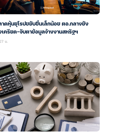
าดหุ้นยุโรปขยับขึ้นเล็กน้อย ตอ.กลางยัง
งเครียด-จับตาข้อมูลจ้างงานสหรัฐฯ
27 น.