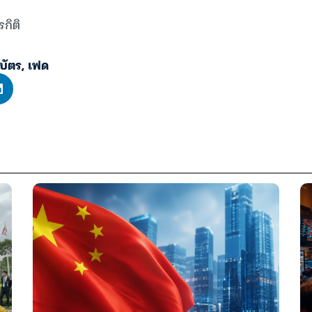
รกิติ
บัตร
,
เฟด