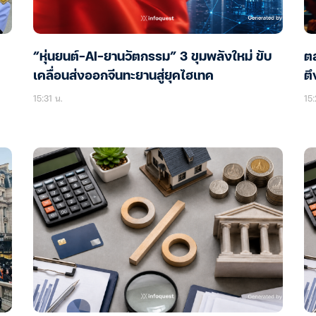
“หุ่นยนต์-AI-ยานวัตกรรม” 3 ขุมพลังใหม่ ขับ
ตล
เคลื่อนส่งออกจีนทะยานสู่ยุคไฮเทค
ตึ
15:31 น.
15: