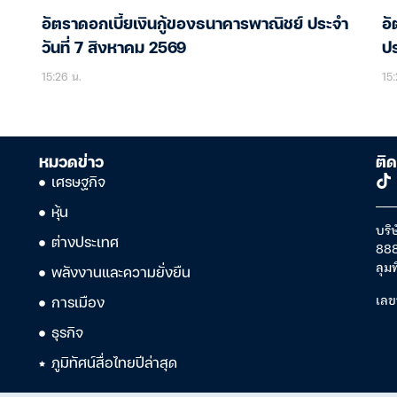
อัตราดอกเบี้ยเงินกู้ของธนาคารพาณิชย์ ประจำ
อ
วันที่ 7 สิงหาคม 2569
ปร
15:26 น.
15:
หมวดข่าว
ติด
เศรษฐกิจ
หุ้น
บริษ
ต่างประเทศ
888
ลุม
พลังงานและความยั่งยืน
เลข
การเมือง
ธุรกิจ
ภูมิทัศน์สื่อไทยปีล่าสุด