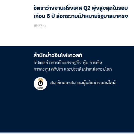
อัตราว่างงานฝรั่งเศส Q2 พุ่งสูงสุดในรอบ
เกือบ 6 ปี ส่อกระทบเป้าหมายรัฐบาลมาครง
15:27 น.
สำนักข่าวอินโฟเควสท์
อัปเดตข่าวสารด้านเศรษฐกิจ หุ้น การเงิน
การลงทุน คริปโท และประเด็นน่าสนใจรอบโลก
สมาชิกของสมาคมผู้ผลิตข่าวออนไลน์