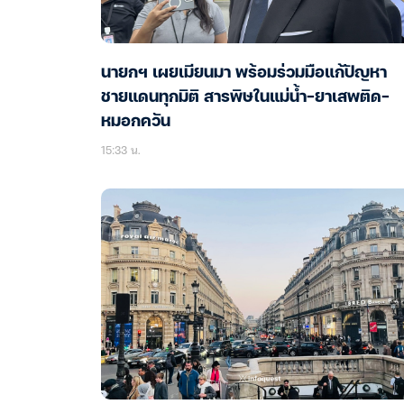
นายกฯ เผยเมียนมา พร้อมร่วมมือแก้ปัญหา
ชายแดนทุกมิติ สารพิษในแม่น้ำ-ยาเสพติด-
หมอกควัน
15:33 น.