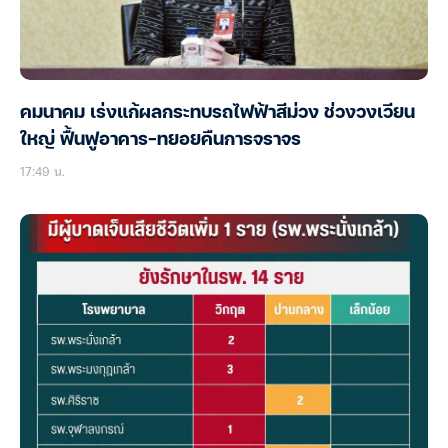
คมนาคม เร่งแก้ผลกระทบรถไฟฟ้าสีม่วง ช่วงวงเวียน
ใหญ่ ฟื้นฟูอาคาร-ทยอยคืนการจราจร
17:49 น.