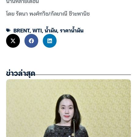
นานหลายเดือน
โดย รัตนา พงศ์ทวิช/กัลยาณี ชีวะพานิช
BRENT
,
WTI
,
น้ำมัน
,
ราคาน้ำมัน
ข่าวล่าสุด