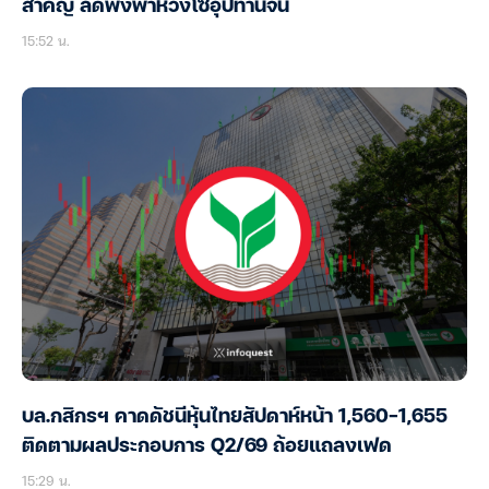
สำคัญ ลดพึ่งพาห่วงโซ่อุปทานจีน
15:52 น.
บล.กสิกรฯ คาดดัชนีหุ้นไทยสัปดาห์หน้า 1,560-1,655
ติดตามผลประกอบการ Q2/69 ถ้อยแถลงเฟด
15:29 น.