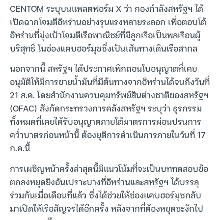
CENTOM ระบุบนแพลตฟอร์ม X ว่า กองกำลังสหรัฐฯ ได้
เปิดฉากโจมตีอิหร่านอย่างรุนแรงหลายระลอก เพื่อตอบโต้
อิหร่านที่มุ่งเป้าโจมตีเรือพาณิชย์ที่มีลูกเรือเป็นพลเรือนผู้
บริสุทธิ์ ในช่องแคบฮอร์มุซซึ่งเป็นเส้นทางเดินเรือสากล
นอกจากนี้ สหรัฐฯ ได้ประกาศเพิกถอนใบอนุญาตที่เคย
อนุมัติให้มีการขายน้ำมันที่มีต้นทางจากอิหร่านได้จนถึงวันที่
21 ส.ค. โดยสำนักงานควบคุมทรัพย์สินต่างชาติของสหรัฐฯ
(OFAC) สังกัดกระทรวงการคลังสหรัฐฯ ระบุว่า ธุรกรรม
ทั้งหมดที่เคยได้รับอนุญาตภายใต้มาตรการผ่อนปรนการ
คว่ำบาตรก่อนหน้านี้ ต้องยุติการดำเนินการภายในวันที่ 17
ก.ค.นี้
การเผชิญหน้าครั้งล่าสุดนี้มีแนวโน้มที่จะเป็นบททดสอบข้อ
ตกลงหยุดยิงอันเปราะบางที่อิหร่านและสหรัฐฯ ได้บรรลุ
ร่วมกันเมื่อเดือนที่แล้ว ซึ่งได้ช่วยให้ช่องแคบฮอร์มุซกลับ
มาเปิดให้เรือสัญจรได้อีกครั้ง หลังจากที่ต้องหยุดชะงักไป