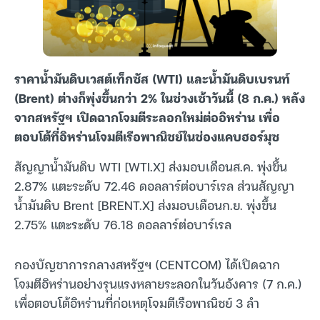
ราคาน้ำมันดิบเวสต์เท็กซัส (WTI) และน้ำมันดิบเบรนท์
(Brent) ต่างก็พุ่งขึ้นกว่า 2% ในช่วงเช้าวันนี้ (8 ก.ค.) หลัง
จากสหรัฐฯ เปิดฉากโจมตีระลอกใหม่ต่ออิหร่าน เพื่อ
ตอบโต้ที่อิหร่านโจมตีเรือพาณิชย์ในช่องแคบฮอร์มุซ
สัญญาน้ำมันดิบ WTI [WTI.X] ส่งมอบเดือนส.ค. พุ่งขึ้น
2.87% แตะระดับ 72.46 ดอลลาร์ต่อบาร์เรล ส่วนสัญญา
น้ำมันดิบ Brent [BRENT.X] ส่งมอบเดือนก.ย. พุ่งขึ้น
2.75% แตะระดับ 76.18 ดอลลาร์ต่อบาร์เรล
กองบัญชาการกลางสหรัฐฯ (CENTCOM) ได้เปิดฉาก
โจมตีอิหร่านอย่างรุนแรงหลายระลอกในวันอังคาร (7 ก.ค.)
เพื่อตอบโต้อิหร่านที่ก่อเหตุโจมตีเรือพาณิชย์ 3 ลำ