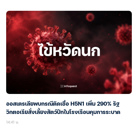
ออสเตรเลียพบกรณีติดเชื้อ H5N1 เพิ่ม 290% รัฐ
วิกตอเรียสั่งเลี้ยงสัตว์ปีกในโรงเรือนคุมการระบาด
14:41 น.