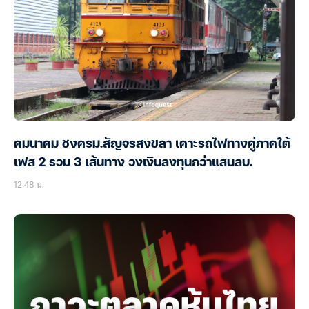
คมนาคม ชงครม.สัญจรสงขลา เคาะรถไฟทางคู่ภาคใต้
เฟส 2 รวม 3 เส้นทาง วงเงินลงทุนกว่าแสนลบ.
12:48 น.