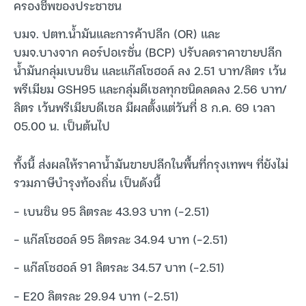
ครองชีพของประชาชน
บมจ. ปตท.น้ำมันและการค้าปลีก (OR) และ
บมจ.บางจาก คอร์ปอเรชั่น (BCP) ปรับลดราคาขายปลีก
น้ำมันกลุ่มเบนซิน และแก๊สโซฮอล์ ลง 2.51 บาท/ลิตร เว้น
พรีเมียม GSH95 และกลุ่มดีเซลทุกชนิดลดลง 2.56 บาท/
ลิตร เว้นพรีเมียบดีเซล มีผลตั้งแต่วันที่ 8 ก.ค. 69 เวลา
05.00 น. เป็นต้นไป
ทั้งนี้ ส่งผลให้ราคาน้ำมันขายปลีกในพื้นที่กรุงเทพฯ ที่ยังไม่
รวมภาษีบำรุงท้องถิ่น เป็นดังนี้
– เบนซิน 95 ลิตรละ 43.93 บาท (-2.51)
– แก๊สโซฮอล์ 95 ลิตรละ 34.94 บาท (-2.51)
– แก๊สโซฮอล์ 91 ลิตรละ 34.57 บาท (-2.51)
– E20 ลิตรละ 29.94 บาท (-2.51)