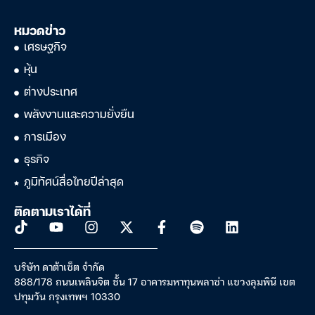
หมวดข่าว
เศรษฐกิจ
หุ้น
ต่างประเทศ
พลังงานและความยั่งยืน
การเมือง
ธุรกิจ
ภูมิทัศน์สื่อไทยปีล่าสุด
ติดตามเราได้ที่
บริษัท ดาต้าเซ็ต จำกัด
888/178 ถนนเพลินจิต ชั้น 17 อาคารมหาทุนพลาซ่า แขวงลุมพินี เขต
ปทุมวัน กรุงเทพฯ 10330