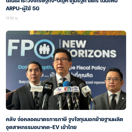
เด่นเฝ้าระวังเศรษฐกิจ-ปัญหาภูมิรัฐศาสตร์ เน้นเพิ่ม
ARPU-ผู้ใช้ 5G
17:51 น.
คลัง จ่อคลอดมาตรการภาษี จูงใจทุนนอกย้ายฐานผลิต
อุตสาหกรรมอนาคต-EV เข้าไทย