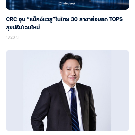
CRC ฮุบ “แม็กซ์แวลู”ในไทย 30 สาขาต่อยอด TOPS
ลุยปรับโฉมใหม่
18:26 น.