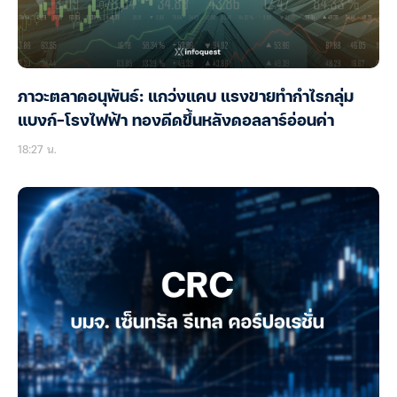
ภาวะตลาดอนุพันธ์: แกว่งแคบ แรงขายทำกำไรกลุ่ม
แบงก์-โรงไฟฟ้า ทองดีดขึ้นหลังดอลลาร์อ่อนค่า
18:27 น.