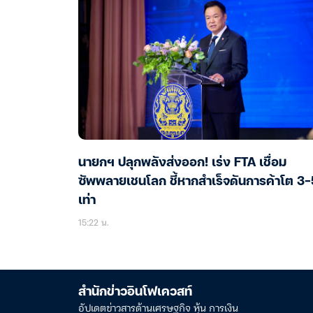
นายกฯ ปลุกพลังส่งออก! เร่ง FTA เชื่อม
ซัพพลายเชนโลก ชี้หากสำเร็จดันการค้าโต 3-
เท่า
15:22 น.
สำนักข่าวอินโฟเควสท์
อัปเดตข่าวสารด้านเศรษฐกิจ หุ้น การเงิน