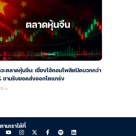
วะตลาดหุ้นจีน: เซี่ยงไฮ้คอมโพสิตปิดบวกกว่า
% ขานรับยอดส่งออกโตแกร่ง
05 น.
ตามเราได้ที่