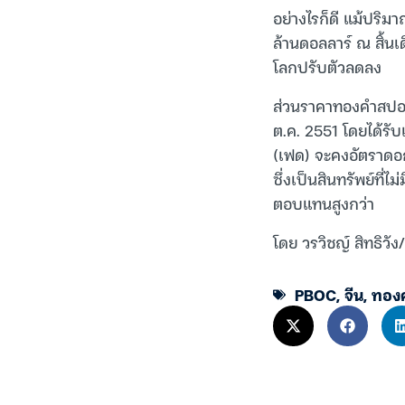
อย่างไรก็ดี แม้ปริ
ล้านดอลลาร์ ณ สิ้น
โลกปรับตัวลดลง
ส่วนราคาทองคำสปอตเด
ต.ค. 2551 โดยได้ร
(เฟด) จะคงอัตราดอกเบ
ซึ่งเป็นสินทรัพย์ที
ตอบแทนสูงกว่า
โดย วรวิชญ์ สิทธิวัง/ก
PBOC
,
จีน
,
ทอง