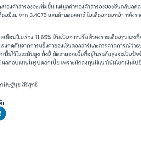
มาณทองคำสำรองจะเพิ่มขึ้น แต่มูลค่าทองคำสำรองของจีนกลับลด
เดือนมิ.ย. จาก 3.4075 แสนล้านดอลลาร์ ในเดือนก่อนหน้า หลั
ือนมิ.ย.ร่วง 11.65% นับเป็นการปรับตัวลงรายเดือนรุนแรงที่สุ
ับแรงกดดันจากการแข็งค่าของเงินดอลลาร์และการคาดการณ์ว่า
ี้ยไว้ในระดับสูง ทั้งนี้ อัตราดอกเบี้ยที่อยู่ในระดับสูงจะเป็น
่ไม่มีผลตอบแทนในรูปดอกเบี้ย เพราะนักลงทุนมีแนวโน้มโยกเงินไปยัง
นิษฐ์นุช สิริสุทธิ์
คำ