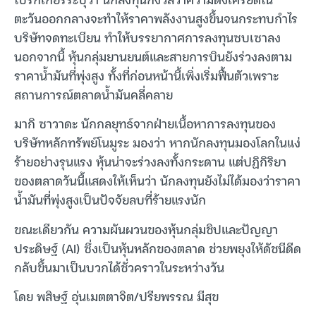
ตะวันออกกลางจะทำให้ราคาพลังงานสูงขึ้นจนกระทบกำไร
บริษัทจดทะเบียน ทำให้บรรยากาศการลงทุนซบเซาลง
นอกจากนี้ หุ้นกลุ่มยานยนต์และสายการบินยังร่วงลงตาม
ราคาน้ำมันที่พุ่งสูง ทั้งที่ก่อนหน้านี้เพิ่งเริ่มฟื้นตัวเพราะ
สถานการณ์ตลาดน้ำมันคลี่คลาย
มากิ ซาวาดะ นักกลยุทธ์จากฝ่ายเนื้อหาการลงทุนของ
บริษัทหลักทรัพย์โนมูระ มองว่า หากนักลงทุนมองโลกในแง่
ร้ายอย่างรุนแรง หุ้นน่าจะร่วงลงทั้งกระดาน แต่ปฏิกิริยา
ของตลาดวันนี้แสดงให้เห็นว่า นักลงทุนยังไม่ได้มองว่าราคา
น้ำมันที่พุ่งสูงเป็นปัจจัยลบที่ร้ายแรงนัก
ขณะเดียวกัน ความผันผวนของหุ้นกลุ่มชิปและปัญญา
ประดิษฐ์ (AI) ซึ่งเป็นหุ้นหลักของตลาด ช่วยพยุงให้ดัชนีดีด
กลับขึ้นมาเป็นบวกได้ชั่วคราวในระหว่างวัน
โดย พสิษฐ์ อุ่นเมตตาจิต/ปรียพรรณ มีสุข