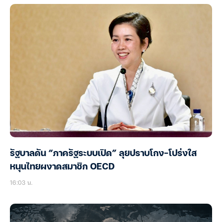
รัฐบาลดัน “ภาครัฐระบบเปิด” ลุยปราบโกง-โปร่งใส
หนุนไทยผงาดสมาชิก OECD
16:03 น.