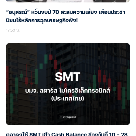
“อนุสรณ์” หวั่นงบปี 70 สะสมความเสี่ยง เตือนประชา
นิยมไร้หลักการฉุดเศรษฐกิจพัง!
17:50 น.
ตลาดฯให้ SMT เข้า Cash Balance ช่วงวันที่ 10 – 28