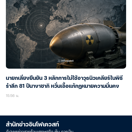
นายกเลี่ยงยืนยัน 3 หลักการไม่ใช้อาวุธนิวเคลียร์ในพิธี
รำลึก 81 ปีนางาซากิ หวั่นเอื้อแก้กฎหมายความมั่นคง
15:56 น.
สำนักข่าวอินโฟเควสท์
อัปเดตข่าวสารด้านเศรษฐกิจ หุ้น การเงิน