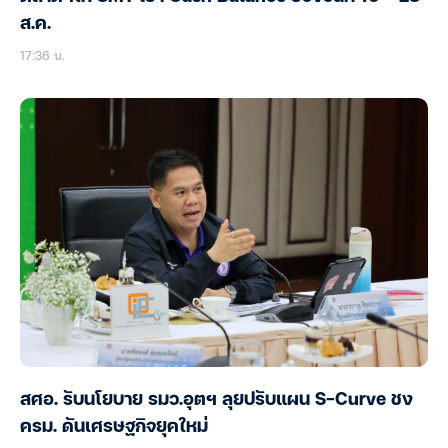
ส.ค.
17:36 น.
สศอ. รับนโยบาย รมว.อุตฯ ลุยปรับแผน S-Curve ชง
ครม. ดันเศรษฐกิจยุคใหม่