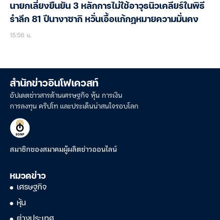
นายกเลี่ยงยืนยัน 3 หลักการไม่ใช้อาวุธนิวเคลียร์ในพิธี
รำลึก 81 ปีนางาซากิ หวั่นเอื้อแก้กฎหมายความมั่นคง
15:56 น.
สำนักข่าวอินโฟเควสท์
อัปเดตข่าวสารด้านเศรษฐกิจ หุ้น การเงิน
การลงทุน คริปโท และประเด็นน่าสนใจรอบโลก
สมาชิกของสมาคมผู้ผลิตข่าวออนไลน์
หมวดข่าว
เศรษฐกิจ
หุ้น
ต่างประเทศ