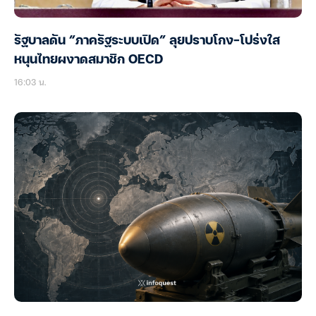
รัฐบาลดัน “ภาครัฐระบบเปิด” ลุยปราบโกง-โปร่งใส
หนุนไทยผงาดสมาชิก OECD
16:03 น.