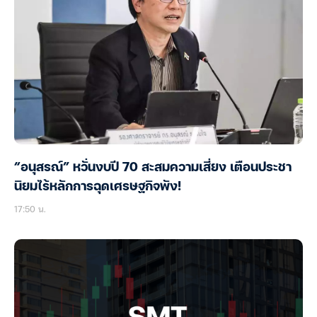
“อนุสรณ์” หวั่นงบปี 70 สะสมความเสี่ยง เตือนประชา
นิยมไร้หลักการฉุดเศรษฐกิจพัง!
17:50 น.