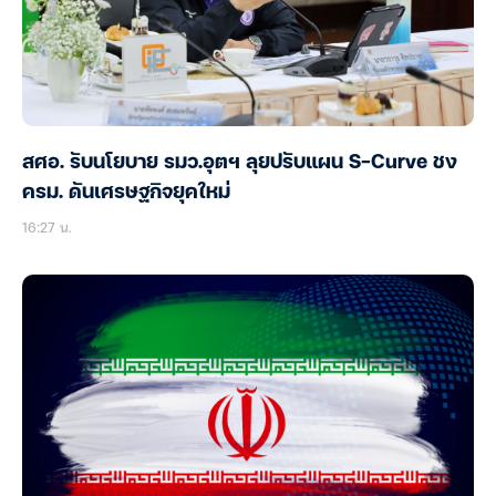
สศอ. รับนโยบาย รมว.อุตฯ ลุยปรับแผน S-Curve ชง
ครม. ดันเศรษฐกิจยุคใหม่
16:27 น.