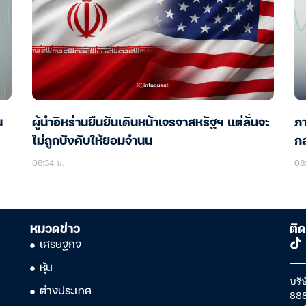
น
ผู้นำอิหร่านยืนยันเดินหน้าเจรจาสหรัฐฯ แต่ลั่นจะ
ภา
ไม่ถูกบังคับให้ยอมจำนน
กล
08:34 น.
08:
หมวดข่าว
ติด
เศรษฐกิจ
หุ้น
บริษ
ต่างประเทศ
888