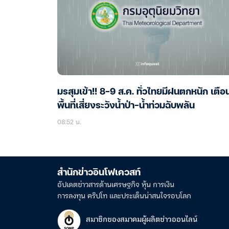
มรสุมเข้า!! 8-9 ส.ค. ทั่วไทยมีฝนตกหนัก เตือ
พื้นที่เสี่ยงระวังน้ำป่า-น้ำท่วมฉับพลัน
08:52 น.
สำนักข่าวอินโฟเควสท์
อัปเดตข่าวสารด้านเศรษฐกิจ หุ้น การเงิน
การลงทุน คริปโท และประเด็นน่าสนใจรอบโลก
สมาชิกของสมาคมผู้ผลิตข่าวออนไลน์