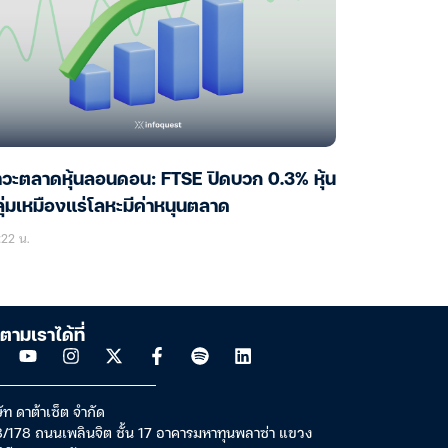
วะตลาดหุ้นลอนดอน: FTSE ปิดบวก 0.3% หุ้น
ุ่มเหมืองแร่โลหะมีค่าหนุนตลาด
22 น.
ตามเราได้ที่
ัท ดาต้าเซ็ต จำกัด
/178 ถนนเพลินจิต ชั้น 17 อาคารมหาทุนพลาซ่า แขวง