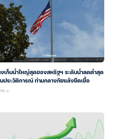
างเก็บน้ำใหญ่สุดของสหรัฐฯ ระดับน้ำลดต่ำสุด
็นประวัติการณ์ ท่ามกลางภัยแล้งยืดเยื้อ
:56 น.