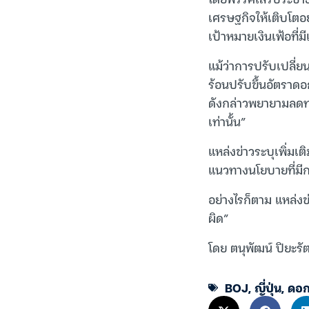
เศรษฐกิจให้เติบโตอ
เป้าหมายเงินเฟ้อที่ม
แม้ว่าการปรับเปลี่ย
ร้อนปรับขึ้นอัตราดอ
ดังกล่าวพยายามลดทอ
เท่านั้น”
แหล่งข่าวระบุเพิ่มเ
แนวทางนโยบายที่มีก
อย่างไรก็ตาม แหล่งข
ผิด”
โดย ตนุพัฒน์ ปิยะรัต
BOJ
,
ญี่ปุ่น
,
ดอกเ