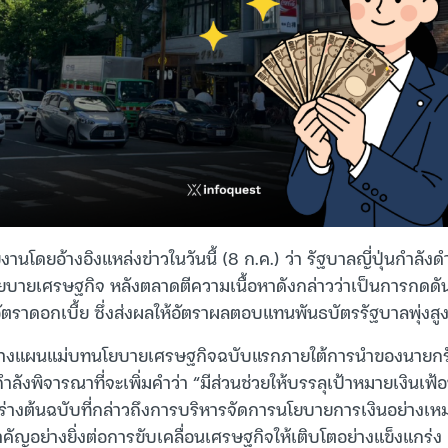
านโดยอ้างอิงแหล่งข่าวในวันนี้ (8 ก.ค.) ว่า รัฐบาลญี่ปุ่นกำลัง
บายเศรษฐกิจ หลังตลาดตีความเนื้อหาดังกล่าวว่าเป็นการกดดัน
นอัตราดอกเบี้ย ซึ่งส่งผลให้อัตราผลตอบแทนพันธบัตรรัฐบาลพุ่งสูงข
ในร่างแผนแม่บทนโยบายเศรษฐกิจฉบับแรกภายใต้การนำของนายกร
กำลังพิจารณาที่จะเพิ่มคำว่า “มีส่วนช่วยให้บรรลุเป้าหมายเงินเฟ้อ
่างต้นฉบับที่กล่าวถึงการบริหารจัดการนโยบายการเงินอย่างเหม
มสำคัญอย่างยิ่งต่อการขับเคลื่อนเศรษฐกิจให้เติบโตอย่างแข็งแกร่ง