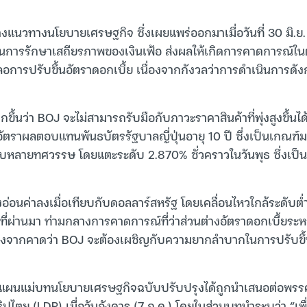
ร่างแนวทางนโยบายเศรษฐกิจ ซึ่งเผยแพร่ออกมาเมื่อวันที่ 30 มิ.ย. 
นการรักษาเสถียรภาพของเงินเฟ้อ ส่งผลให้เกิดการคาดการณ์ในต
ลอการปรับขึ้นอัตราดอกเบี้ย เนื่องจากกังวลว่าการดำเนินการดัง
ากขึ้นว่า BOJ จะไม่สามารถรับมือกับภาวะราคาสินค้าที่พุ่งสูงขึ้น
ัตราผลตอบแทนพันธบัตรรัฐบาลญี่ปุ่นอายุ 10 ปี ซึ่งเป็นเกณฑ์ม
อบหลายทศวรรษ โดยแตะระดับ 2.870% ชั่วคราวในวันพุธ ซึ่งเป็นระ
ังอ่อนค่าลงเมื่อเทียบกับดอลลาร์สหรัฐ โดยเคลื่อนไหวใกล้ระดั
ห์ที่ผ่านมา ท่ามกลางการคาดการณ์ที่ว่าส่วนต่างอัตราดอกเบี้ยระหว
นื่องจากคาดว่า BOJ จะต้องเผชิญกับความยากลำบากในการปรับขึ้
่างแผนแม่บทนโยบายเศรษฐกิจฉบับปรับปรุงได้ถูกนำเสนอต่อพรรค
ไตย (LDP) เมื่อวันอังคาร (7 ก.ค.) โดยในส่วนบทนำระบุว่า “เพื่