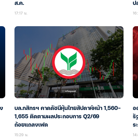
ส.ค.
ป
17:17 น.
16:
อง
บล.กสิกรฯ คาดดัชนีหุ้นไทยสัปดาห์หน้า 1,560-
ออ
1,655 ติดตามผลประกอบการ Q2/69
รั
ถ้อยแถลงเฟด
ร
15:29 น.
14: