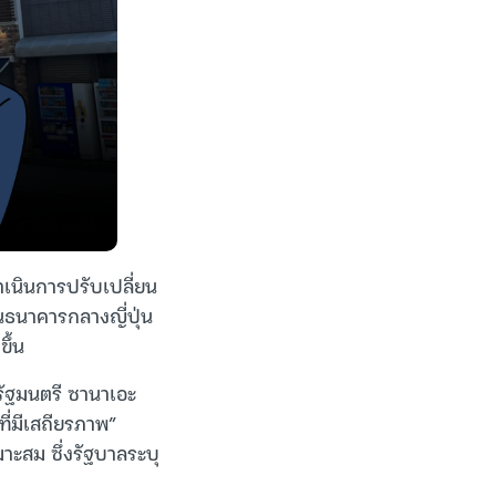
ดำเนินการปรับเปลี่ยน
ธนาคารกลางญี่ปุ่น
ึ้น
ัฐมนตรี ซานาเอะ
ที่มีเสถียรภาพ”
าะสม ซึ่งรัฐบาลระบุ