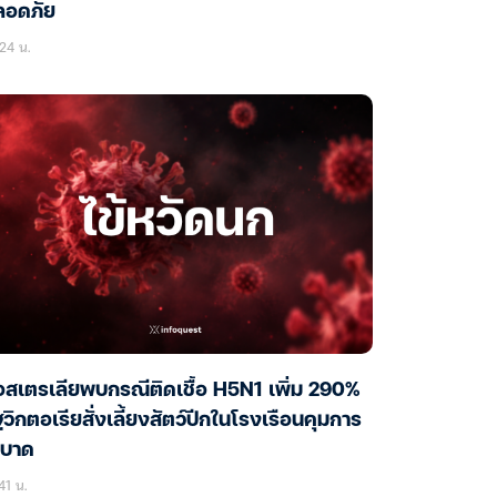
ลอดภัย
24 น.
สเตรเลียพบกรณีติดเชื้อ H5N1 เพิ่ม 290%
ฐวิกตอเรียสั่งเลี้ยงสัตว์ปีกในโรงเรือนคุมการ
ะบาด
41 น.