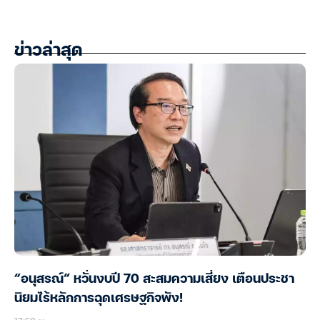
ข่าวล่าสุด
“อนุสรณ์” หวั่นงบปี 70 สะสมความเสี่ยง เตือนประชา
นิยมไร้หลักการฉุดเศรษฐกิจพัง!