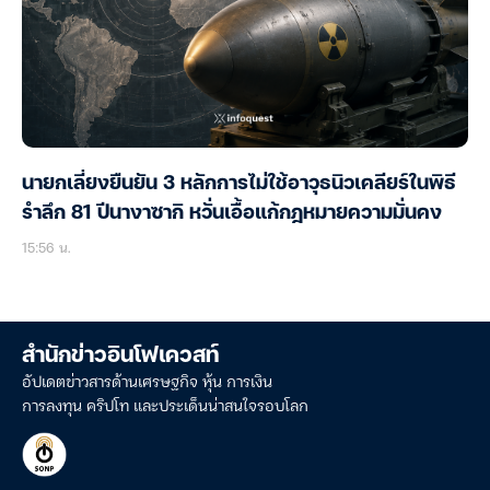
นายกเลี่ยงยืนยัน 3 หลักการไม่ใช้อาวุธนิวเคลียร์ในพิธี
รำลึก 81 ปีนางาซากิ หวั่นเอื้อแก้กฎหมายความมั่นคง
15:56 น.
สำนักข่าวอินโฟเควสท์
อัปเดตข่าวสารด้านเศรษฐกิจ หุ้น การเงิน
การลงทุน คริปโท และประเด็นน่าสนใจรอบโลก