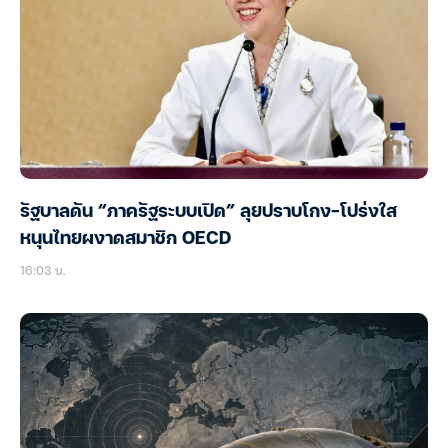
รัฐบาลดัน “ภาครัฐระบบเปิด” ลุยปราบโกง-โปร่งใส
หนุนไทยผงาดสมาชิก OECD
16:03 น.