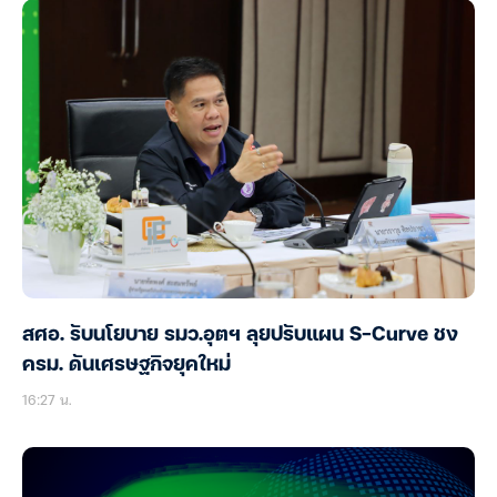
สศอ. รับนโยบาย รมว.อุตฯ ลุยปรับแผน S-Curve ชง
ครม. ดันเศรษฐกิจยุคใหม่
16:27 น.