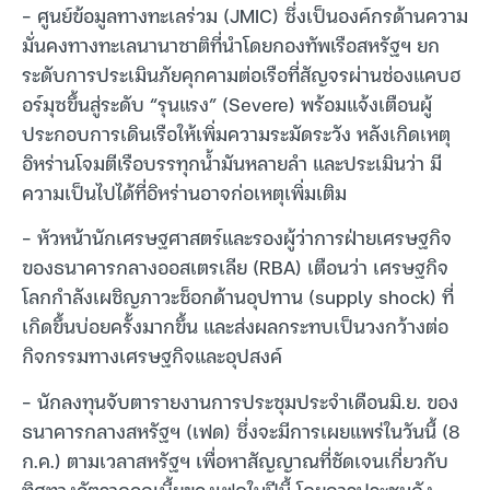
– ศูนย์ข้อมูลทางทะเลร่วม (JMIC) ซึ่งเป็นองค์กรด้านความ
มั่นคงทางทะเลนานาชาติที่นำโดยกองทัพเรือสหรัฐฯ ยก
ระดับการประเมินภัยคุกคามต่อเรือที่สัญจรผ่านช่องแคบฮ
อร์มุซขึ้นสู่ระดับ “รุนแรง” (Severe) พร้อมแจ้งเตือนผู้
ประกอบการเดินเรือให้เพิ่มความระมัดระวัง หลังเกิดเหตุ
อิหร่านโจมตีเรือบรรทุกน้ำมันหลายลำ และประเมินว่า มี
ความเป็นไปได้ที่อิหร่านอาจก่อเหตุเพิ่มเติม
– หัวหน้านักเศรษฐศาสตร์และรองผู้ว่าการฝ่ายเศรษฐกิจ
ของธนาคารกลางออสเตรเลีย (RBA) เตือนว่า เศรษฐกิจ
โลกกำลังเผชิญภาวะช็อกด้านอุปทาน (supply shock) ที่
เกิดขึ้นบ่อยครั้งมากขึ้น และส่งผลกระทบเป็นวงกว้างต่อ
กิจกรรมทางเศรษฐกิจและอุปสงค์
– นักลงทุนจับตารายงานการประชุมประจำเดือนมิ.ย. ของ
ธนาคารกลางสหรัฐฯ (เฟด) ซึ่งจะมีการเผยแพร่ในวันนี้ (8
ก.ค.) ตามเวลาสหรัฐฯ เพื่อหาสัญญาณที่ชัดเจนเกี่ยวกับ
ทิศทางอัตราดอกเบี้ยของเฟดในปีนี้ โดยการประชุมดัง