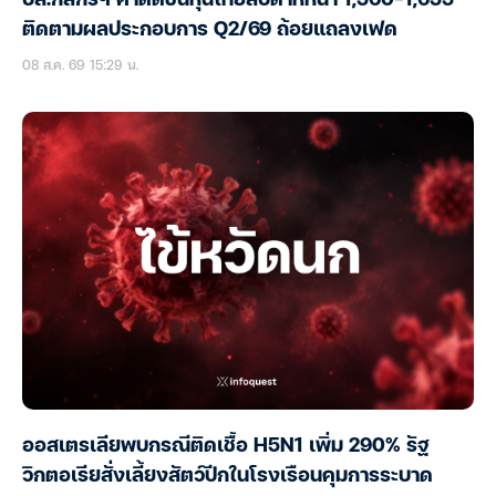
ติดตามผลประกอบการ Q2/69 ถ้อยแถลงเฟด
08 ส.ค. 69 15:29 น.
ออสเตรเลียพบกรณีติดเชื้อ H5N1 เพิ่ม 290% รัฐ
วิกตอเรียสั่งเลี้ยงสัตว์ปีกในโรงเรือนคุมการระบาด