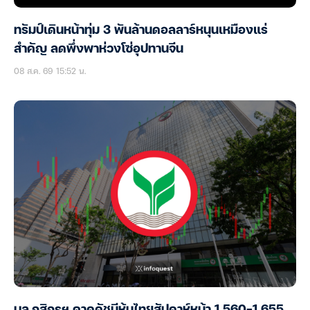
ทรัมป์เดินหน้าทุ่ม 3 พันล้านดอลลาร์หนุนเหมืองแร่
สำคัญ ลดพึ่งพาห่วงโซ่อุปทานจีน
08 ส.ค. 69 15:52 น.
บล.กสิกรฯ คาดดัชนีหุ้นไทยสัปดาห์หน้า 1,560-1,655