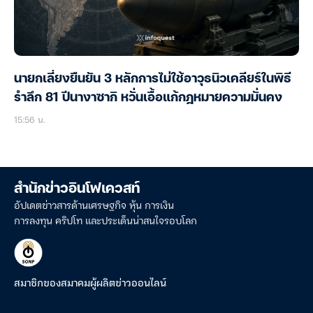
นายกเลี่ยงยืนยัน 3 หลักการไม่ใช้อาวุธนิวเคลียร์ในพิธี
รำลึก 81 ปีนางาซากิ หวั่นเอื้อแก้กฎหมายความมั่นคง
15:56 น.
สำนักข่าวอินโฟเควสท์
อัปเดตข่าวสารด้านเศรษฐกิจ หุ้น การเงิน
การลงทุน คริปโท และประเด็นน่าสนใจรอบโลก
สมาชิกของสมาคมผู้ผลิตข่าวออนไลน์