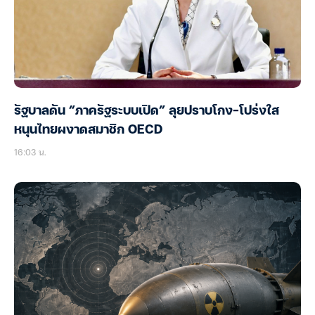
รัฐบาลดัน “ภาครัฐระบบเปิด” ลุยปราบโกง-โปร่งใส
หนุนไทยผงาดสมาชิก OECD
16:03 น.