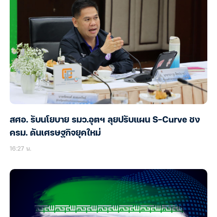
สศอ. รับนโยบาย รมว.อุตฯ ลุยปรับแผน S-Curve ชง
ครม. ดันเศรษฐกิจยุคใหม่
16:27 น.