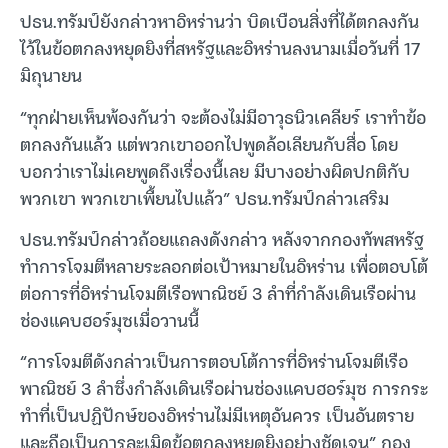
ปธน.ทรัมป์ยังกล่าวหาอิหร่านว่า บิดเบือนสิ่งที่ได้ตกลงกัน
ไว้ในข้อตกลงหยุดยิงที่สหรัฐและอิหร่านลงนามเมื่อวันที่ 17
มิถุนายน
“ทุกฝ่ายเห็นพ้องกันว่า จะต้องไม่มีอาวุธนิวเคลียร์ เราทำข้อ
ตกลงกันแล้ว แต่พวกเขาออกไปพูดล้อเลียนกับสื่อ โดย
บอกว่าเราไม่เคยพูดถึงเรื่องนี้เลย มีบางอย่างผิดปกติกับ
พวกเขา พวกเขาเพี้ยนไปแล้ว” ปธน.ทรัมป์กล่าวเสริม
ปธน.ทรัมป์กล่าวถ้อยแถลงดังกล่าว หลังจากกองทัพสหรัฐ
ทำการโจมตีหลายระลอกต่อเป้าหมายในอิหร่าน เพื่อตอบโต้
ต่อการที่อิหร่านโจมตีเรือพาณิชย์ 3 ลำที่กำลังเดินเรือผ่าน
ช่องแคบฮอร์มุซเมื่อวานนี้
“การโจมตีดังกล่าวเป็นการตอบโต้การที่อิหร่านโจมตีเรือ
พาณิชย์ 3 ลำซึ่งกำลังเดินเรือผ่านช่องแคบฮอร์มุซ การกระ
ทำที่เป็นปฏิปักษ์ของอิหร่านไม่มีเหตุอันควร เป็นอันตราย
และถือเป็นการละเมิดข้อตกลงหยุดยิงอย่างชัดเจน” กอง