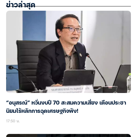
ข่าวล่าสุด
“อนุสรณ์” หวั่นงบปี 70 สะสมความเสี่ยง เตือนประชา
นิยมไร้หลักการฉุดเศรษฐกิจพัง!
17:50 น.