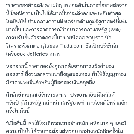
“ราคาทองคำจะยังคงเผชิญแรงกดดันในการซื้อขายต่อจาก
นี้ โดยมีความเป็นไปได้มากขึ้นที่จะดิ่งลงแตะระดับต่ำสุด
ใหม่ในปีนี้ ท่ามกลางความตึงเครียดด้านภูมิรัฐศาสตร์ที่เพิ่ม
มากขึ้น และการคาดการณ์ว่าธนาคารกลางสหรัฐ (เฟด)
อาจปรับขึ้นอัตราดอกเบี้ย” นายนิคอส ซาบูราส นัก
วิเคราะห์ตลาดอาวุโสของ Tradu.com ซึ่งเป็นบริษัทใน
เครือของ Jefferies กล่าว
นอกจากนี้ ราคาทองยังถูกกดดันจากการแข็งค่าของ
ดอลลาร์ ซึ่งจะลดความน่าดึงดูดของทอง ทำให้สัญญาทอง
มีราคาแพงขึ้นสำหรับผู้ถือครองเงินสกุลอื่น
สำนักข่าวบลูมเบิร์กรายงานว่า ประธานาธิบดีโดนัลด์
ทรัมป์ ผู้นำสหรัฐ กล่าวว่า สหรัฐอาจทำการโจมตีอิหร่านอีก
ครั้งในคืนนี้
“เมื่อคืนนี้ เราได้โจมตีพวกเขาอย่างหนัก หนักมาก ๆ และมี
ความเป็นไปได้ว่าเราจะโจมตีพวกเขาอย่างหนักอีกครั้งใน