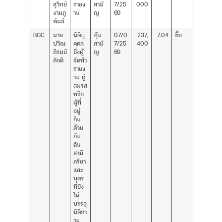
สุวิทย์
รายง
สามั
7/25
000
งามภู
าน
ญ
69
พันธ์
BGC
นาย
นิติบุ
หุ้น
07/0
237,
7.04
ซื้อ
ปวิณ
คคล
สามั
7/25
400
ภิรมย์
ซึ่งผู้
ญ
69
ภักดี
จัดทำ
รายง
าน คู่
สมรส
หรือ
ผู้ที่
อยู่
กิน
ด้วย
กัน
ฉัน
สามี
ภริยา
และ
บุตร
ที่ยัง
ไม่
บรรลุ
นิติภา
วะ