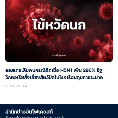
ออสเตรเลียพบกรณีติดเชื้อ H5N1 เพิ่ม 290% รัฐ
วิกตอเรียสั่งเลี้ยงสัตว์ปีกในโรงเรือนคุมการระบาด
08 ส.ค. 69 14:41 น.
สำนักข่าวอินโฟเควสท์
อัปเดตข่าวสารด้านเศรษฐกิจ หุ้น การเงิน