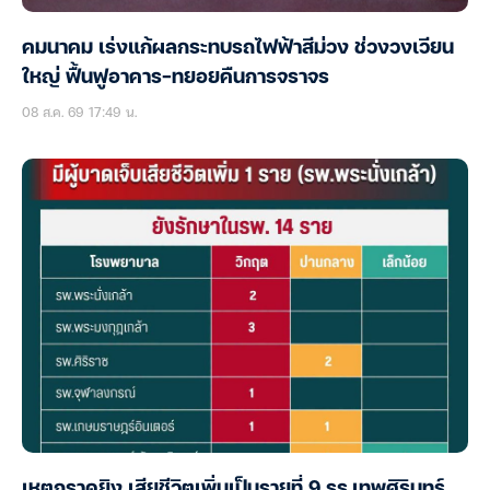
คมนาคม เร่งแก้ผลกระทบรถไฟฟ้าสีม่วง ช่วงวงเวียน
ใหญ่ ฟื้นฟูอาคาร-ทยอยคืนการจราจร
08 ส.ค. 69 17:49 น.
เหตุกราดยิง เสียชีวิตเพิ่มเป็นรายที่ 9 รร.เทพศิรินทร์