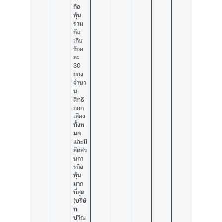
ถือ
หุ้น
รวม
กัน
เกิน
ร้อย
ละ
30
ของ
จำนว
น
สิทธิ
ออก
เสียง
ทั้งห
มด
และมี
สัดส่ว
นกา
รถือ
หุ้น
มาก
ที่สุด
(บริษั
ท
ปวิณ