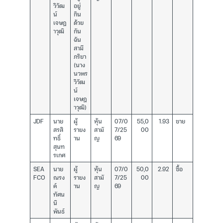
วิวัฒ
อยู่
น์
กิน
เจษฎ
ด้วย
าวุฒิ
กัน
ฉัน
สามี
ภริยา
(นาง
นวพร
วิวัฒ
น์
เจษฎ
าวุฒิ)
JDF
นาย
ผู้
หุ้น
07/0
55,0
1.93
ขาย
สรสิ
รายง
สามั
7/25
00
ทธิ์
าน
ญ
69
สุนท
รเกศ
SEA
นาย
ผู้
หุ้น
07/0
50,0
2.92
ซื้อ
FCO
ณรง
รายง
สามั
7/25
00
ค์
าน
ญ
69
ทัศน
นิ
พันธ์