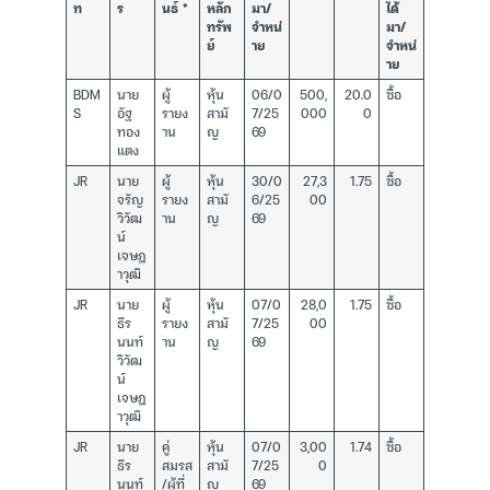
ท
ร
นธ์ *
หลัก
มา/
ได้
ทรัพ
จำหน่
มา/
ย์
าย
จำหน่
าย
BDM
นาย
ผู้
หุ้น
06/0
500,
20.0
ซื้อ
S
อัฐ
รายง
สามั
7/25
000
0
ทอง
าน
ญ
69
แตง
JR
นาย
ผู้
หุ้น
30/0
27,3
1.75
ซื้อ
จรัญ
รายง
สามั
6/25
00
วิวัฒ
าน
ญ
69
น์
เจษฎ
าวุฒิ
JR
นาย
ผู้
หุ้น
07/0
28,0
1.75
ซื้อ
ธีร
รายง
สามั
7/25
00
นนท์
าน
ญ
69
วิวัฒ
น์
เจษฎ
าวุฒิ
JR
นาย
คู่
หุ้น
07/0
3,00
1.74
ซื้อ
ธีร
สมรส
สามั
7/25
0
นนท์
/ผู้ที่
ญ
69