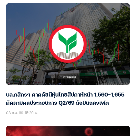
บล.กสิกรฯ คาดดัชนีหุ้นไทยสัปดาห์หน้า 1,560-1,655
ติดตามผลประกอบการ Q2/69 ถ้อยแถลงเฟด
08 ส.ค. 69 15:29 น.