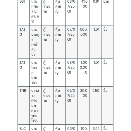
SST
นาย
ผู้
หุ้น
08/0
41,6
0.91
ขาย
ทศพ
รายง
สามั
7/25
00
ร ซิม
าน
ญ
69
ตระก
าร
TAT
นาย
ผู้
หุ้น
07/0
500,
1.01
ซื้อ
G
บัณฑู
รายง
สามั
7/25
000
ร
าน
ญ
69
เหล่า
สิน
ชัย
TAT
นาย
ผู้
หุ้น
08/0
1,00
1.01
ซื้อ
G
ไพศา
รายง
สามั
7/25
0,00
ล
าน
ญ
69
0
ฉาย
วิชา
TNR
นางส
ผู้
หุ้น
07/0
30,0
5.50
ซื้อ
าว
รายง
สามั
7/25
00
ศิรินั
าน
ญ
69
นท์
ดารา
รัตน
โรจน์
BLC
นาย
ผู้
หุ้น
06/0
100,
3.94
ซื้อ