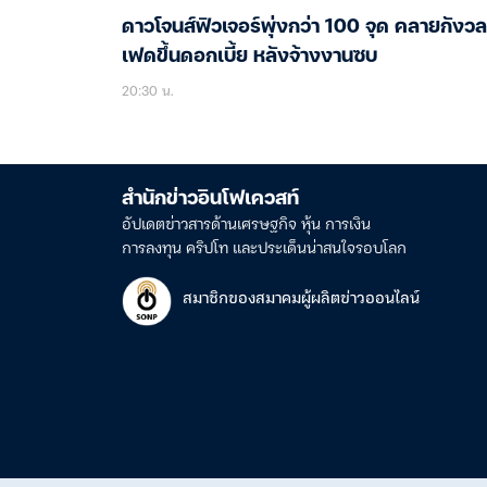
ดาวโจนส์ฟิวเจอร์พุ่งกว่า 100 จุด คลายกังวล
เฟดขึ้นดอกเบี้ย หลังจ้างงานซบ
20:30 น.
สำนักข่าวอินโฟเควสท์
อัปเดตข่าวสารด้านเศรษฐกิจ หุ้น การเงิน
การลงทุน คริปโท และประเด็นน่าสนใจรอบโลก
สมาชิกของสมาคมผู้ผลิตข่าวออนไลน์