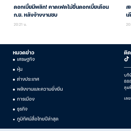
ดอกเบี้ยมีพลิก! คาดเฟดไม่ขึ้นดอกเบี้ยเดือน
ส
ก.ย. หลังจ้างงานซบ
เ
20:21 น.
20
หมวดข่าว
ติด
เศรษฐกิจ
หุ้น
บริษ
ต่างประเทศ
888
ลุม
พลังงานและความยั่งยืน
เลข
การเมือง
ธุรกิจ
ภูมิทัศน์สื่อไทยปีล่าสุด