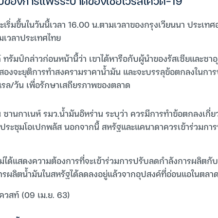
ของการแพร่ระบาดของเชื้อไวรัสโควิด-19
ะเริ่มขึ้นในวันนี้เวลา 16.00 น.ตามเวลาของกรุงเวียนนา ประเท
ามเวลาประเทศไทย
ทรัมป์กล่าวก่อนหน้านี้ว่า เขาได้หารือกับผู้นำของรัสเซียและซาอุด
ั้งสองจะยุติการทำสงครามราคาน้ำมัน และจะบรรลุข้อตกลงในกา
์เรล/วัน เพื่อรักษาเสถียรภาพของตลาด
น ซานกาเนห์ รมว.น้ำมันอิหร่าน ระบุว่า ควรมีการทำข้อตกลงเกี่
การประชุมโอเปกพลัส นอกจากนี้ สหรัฐและแคนาดาควรเข้าร่วมกา
ม่ได้แสดงความต้องการที่จะเข้าร่วมการปรับลดกำลังการผลิตกับ
ารผลิตน้ำมันในสหรัฐได้ลดลงอยู่แล้วจากอุปสงค์ที่อ่อนแอในตลา
ควสท์ (09 เม.ย. 63)