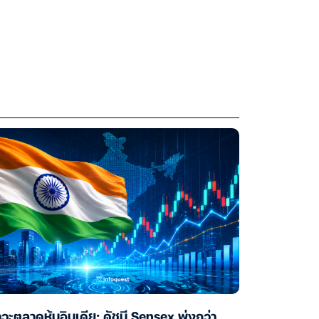
วะตลาดหุ้นอินเดีย: ดัชนี Sensex พุ่งกว่า