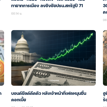
ทายาทการเมือง ลงชิงชัยปธน.สหรัฐปี 71
30
ดอ
00:14 น.
06 
ก
บอนด์ยีลด์ดีดตัว หลังเจ้าหน้าที่เฟดหนุนขึ้น
ฮู
ดอกเบี้ย
ร้