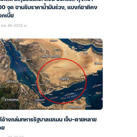
0 จุด ขานรับราคาน้ำมันร่วง, แบงก์ชาติคง
กเบี้ย
ส.ค. 69 23:12 น.
ตีอ้างถล่มทหารรัฐบาลเยเมน เจ็บ-ตายหลาย
อย