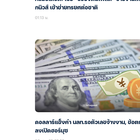
กนิวส์ เข้าข่ายทรยศต่อชาติ
01:13 น.
ดอลลาร์แข็งค่า นลท.รอตัวเลขจ้างงาน, ข้อต
ลงเปิดฮอร์มุซ