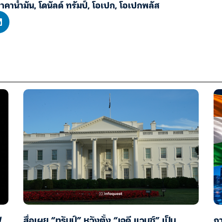
าคาน้ำมัน
,
โดนัลด์ ทรัมป์
,
โอเปก
,
โอเปกพลัส
ฟ
สื่อเผย “ทรัมป์” หวังตั้ง “เจดี แวนซ์” เป็น
ภา