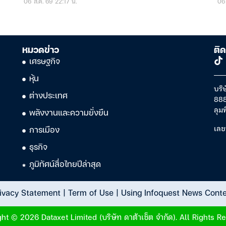
06 ส.ค. 69 22:17 น.
06 
หมวดข่าว
ติด
เศรษฐกิจ
หุ้น
บริษ
ต่างประเทศ
888
ลุม
พลังงานและความยั่งยืน
เลข
การเมือง
ธุรกิจ
ภูมิทัศน์สื่อไทยปีล่าสุด
ivacy Statement
|
Term of Use
|
Using Infoquest News Cont
ht © 2026 Dataxet Limited (บริษัท ดาต้าเซ็ต จำกัด). All Rights R