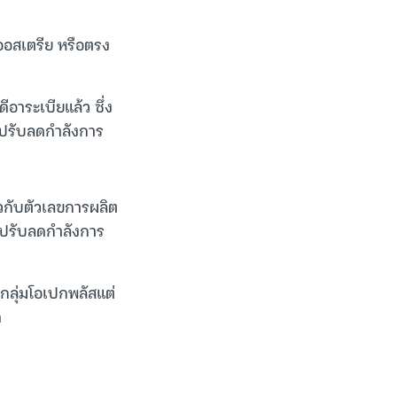
ศออสเตรีย หรือตรง
ีอาระเบียแล้ว ซึ่ง
รปรับลดกำลังการ
ยวกับตัวเลขการผลิต
รปรับลดกำลังการ
กลุ่มโอเปกพลัสแต่
ด