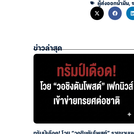
ผู้ส่งออกน้ำมัน
,
ร
ข่าวล่าสุด
ทรัมป์เดือด! โวย “วอชิงตันโพสต์” รายงานเ