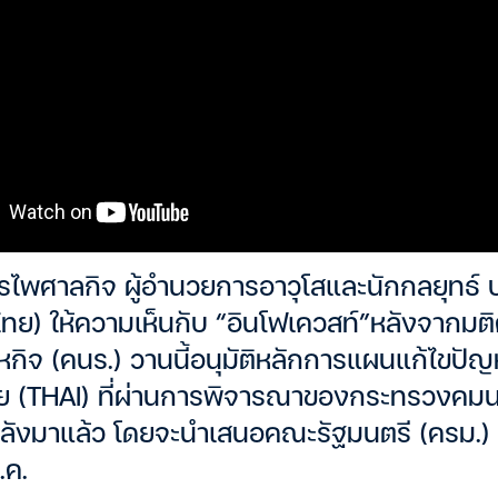
พศาลกิจ ผู้อำนวยการอาวุโสและนักกลยุทธ์ บล
ไทย) ให้ความเห็นกับ “อินโฟเควสท์”หลังจาก
หกิจ (คนร.) วานนี้อนุมัติหลักการแผนแก้ไขปั
ย (THAI) ที่ผ่านการพิจารณาของกระทรวงคม
ังมาแล้ว โดยจะนำเสนอคณะรัฐมนตรี (ครม.)
.ค.