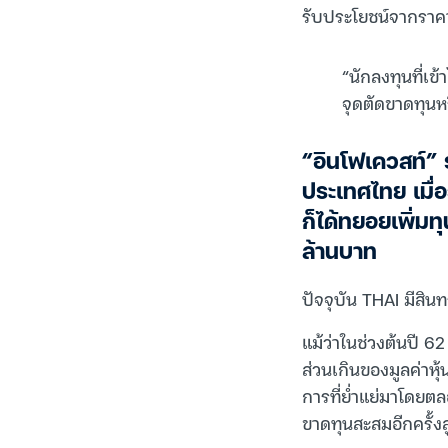
รับประโยชน์จากราคา
“นักลงทุนที่เ
จุดตัดขาดทุนห
“อินโฟเควสท์” 
ประเทศไทย เมื่
ก็ได้ทยอยเพิ่มท
ล้านบาท
ปัจจุบัน THAI มีสิ
แม้ว่าในช่วงต้นปี 6
ส่วนเกินของมูลค่
การที่ย่ำแย่มาโดยตล
ขาดทุนสะสมอีกครั้ง