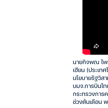
นายกิจพณ ไพรไ
เฮียน (ประเทศ
นโยบายรัฐวิสา
บมจ.การบินไท
กระทรวงการคล
ช่วงต้นเดือน พ