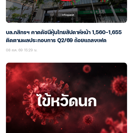
บล.กสิกรฯ คาดดัชนีหุ้นไทยสัปดาห์หน้า 1,560-1,655
ติดตามผลประกอบการ Q2/69 ถ้อยแถลงเฟด
08 ส.ค. 69 15:29 น.