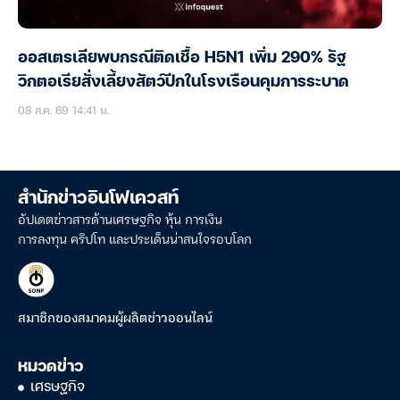
ออสเตรเลียพบกรณีติดเชื้อ H5N1 เพิ่ม 290% รัฐ
วิกตอเรียสั่งเลี้ยงสัตว์ปีกในโรงเรือนคุมการระบาด
08 ส.ค. 69 14:41 น.
สำนักข่าวอินโฟเควสท์
อัปเดตข่าวสารด้านเศรษฐกิจ หุ้น การเงิน
การลงทุน คริปโท และประเด็นน่าสนใจรอบโลก
สมาชิกของสมาคมผู้ผลิตข่าวออนไลน์
หมวดข่าว
เศรษฐกิจ