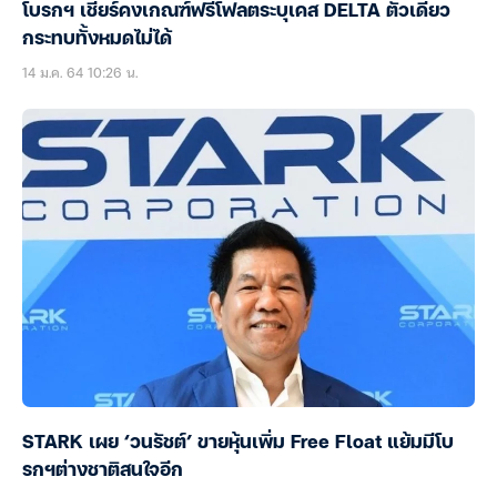
โบรกฯ เชียร์คงเกณฑ์ฟรีโฟลตระบุเคส DELTA ตัวเดียว
กระทบทั้งหมดไม่ได้
14 ม.ค. 64 10:26 น.
STARK เผย ‘วนรัชต์’ ขายหุ้นเพิ่ม Free Float แย้มมีโบ
รกฯต่างชาติสนใจอีก