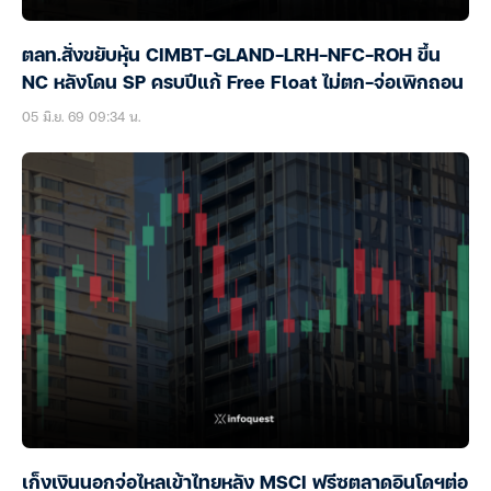
ตลท.สั่งขยับหุ้น CIMBT-GLAND-LRH-NFC-ROH ขึ้น
NC หลังโดน SP ครบปีแก้ Free Float ไม่ตก-จ่อเพิกถอน
05 มิ.ย. 69 09:34 น.
เก็งเงินนอกจ่อไหลเข้าไทยหลัง MSCI ฟรีซตลาดอินโดฯต่อ