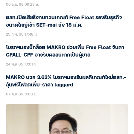
06 มิ.ย. 68 09:23 น.
ตลท.เปิดเฮียริ่งทบทวนเกณฑ์ Free Float รองรับธุรกิจ
ขนาดใหญ่เข้า SET-mai ถึง 18 มี.ค.
25 ก.พ. 68 17:48 น.
โบรกฯมองบิ๊กล็อต MAKRO ช่วยเพิ่ม Free Float จับตา
CPALL-CPF อาจรับผลลบหากเป็นผู้ขาย
24 พ.ย. 65 10:01 น.
MAKRO บวก 3.62% โบรกฯมองรับผลดีเกณฑ์ใหม่ตลท.-
ลุ้นฟรีโฟลตเพิ่ม-ราคา laggard
07 ก.ย. 65 11:06 น.