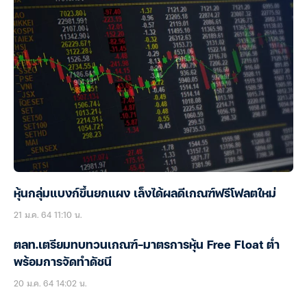
หุ้นกลุ่มแบงก์ขึ้นยกแผง เล็งได้ผลดีเกณฑ์ฟรีโฟลตใหม่
21 ม.ค. 64 11:10 น.
ตลท.เตรียมทบทวนเกณฑ์-มาตรการหุ้น Free Float ต่ำ
พร้อมการจัดทำดัชนี
20 ม.ค. 64 14:02 น.