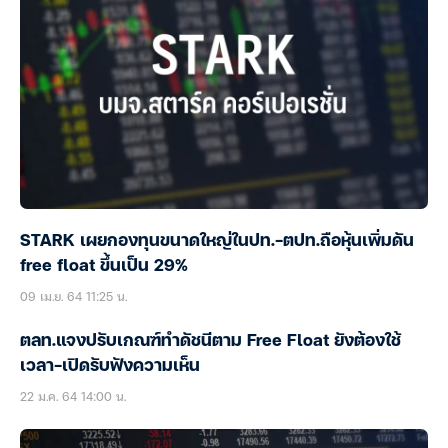
STARK เผยกองทุนขนาดใหญ่ในปท.-ตปท.ถือหุ้นเพิ่มดัน
free float ขึ้นเป็น 29%
09 เม.ย. 64 11:25 น.
ตลท.แจงปรับเกณฑ์ทำดัชนีตาม Free Float ยังต้องใช้
เวลา-เปิดรับฟังความเห็น
22 ม.ค. 64 14:00 น.