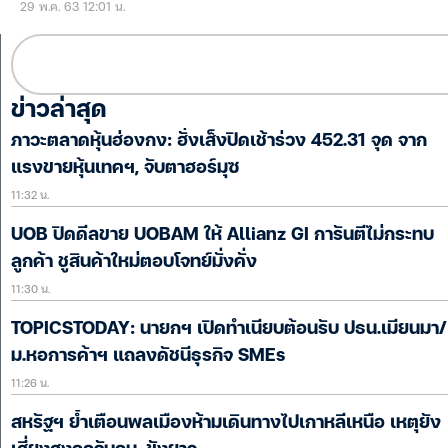
29 พ.ค. 63 12:01 น.
ข่าวล่าสุด
ภาวะตลาดหุ้นฮ่องกง: ฮั่งเส็งปิดเช้าร่วง 452.31 จุด จาก
แรงขายหุ้นเทคฯ, จับตาฮอร์มุซ
11:32 น.
UOB ปิดดีลขาย UOBAM ให้ Allianz GI การันตีไม่กระทบ
ลูกค้า ชูสินค้าใหม่ตอบโจทย์มั่งคั่ง
11:30 น.
TOPICSTODAY: นายกฯ เปิดทำเนียบต้อนรับ ปธน.เมียนมา/
ม.หอการค้าฯ แถลงดัชนีธุรกิจ SMEs
11:26 น.
สหรัฐฯ ย้ำเตือนพลเมืองห้ามเดินทางไปเกาหลีเหนือ เหตุยัง