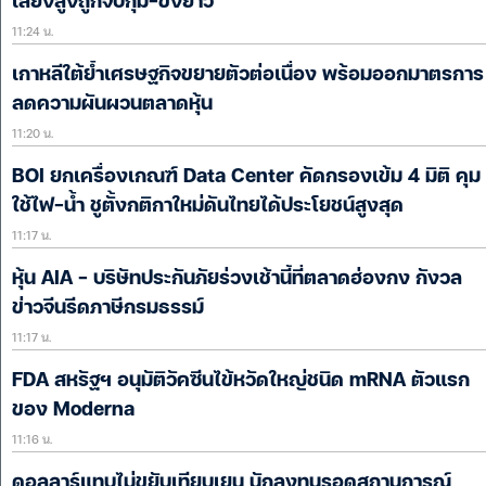
เสี่ยงสูงถูกจับกุม-ขังยาว
11:24 น.
เกาหลีใต้ย้ำเศรษฐกิจขยายตัวต่อเนื่อง พร้อมออกมาตรการ
ลดความผันผวนตลาดหุ้น
11:20 น.
BOI ยกเครื่องเกณฑ์ Data Center คัดกรองเข้ม 4 มิติ คุม
ใช้ไฟ-น้ำ ชูตั้งกติกาใหม่ดันไทยได้ประโยชน์สูงสุด
11:17 น.
หุ้น AIA – บริษัทประกันภัยร่วงเช้านี้ที่ตลาดฮ่องกง กังวล
ข่าวจีนรีดภาษีกรมธรรม์
11:17 น.
FDA สหรัฐฯ อนุมัติวัคซีนไข้หวัดใหญ่ชนิด mRNA ตัวแรก
ของ Moderna
11:16 น.
ดอลลาร์แทบไม่ขยับเทียบเยน นักลงทุนรอดูสถานการณ์