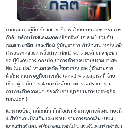
นายเอนก อยู่ยืน ผู้ช่วยเลขาธิการ สำนักงานคณะกรรมการ
กำกับหลักทรัพย์และตลาดหลักทรัพย์ (ก.ล.ต.) ร่วมกับ
พล.ต.ท.ชวลิต แสวงพืชน์ ผู้บัญชาการ สำนักงานเทคโนโลยี
สารสนเทศและการสื่อสาร (สทส.) พล.ต.ต.พันธนะ นุชนา
รถ ผู้บังคับการ กองบัญชาการตำรวจปราบปรามยาเสพ
ติด (บช.ปส.) นางสาวสุภัค ไชยวรรณ รองผู้อำนวยการ
สำนักงานเศรษฐกิจการคลัง (สศค.) พ.ต.อ.สุมรภูมิ ไทย
เขียว ผู้กำกับการ 4 กองบังคับการตำรวจปราบปราม
การกระทำความผิดเกี่ยวกับอาชญากรรมทางเศรษฐกิจ
(บก.ปอศ.)
และนายบินสุ กลั่นกลิ่น นักสืบสวนชำนาญการพิเศษ กองที่
4 สำนักงานป้องกันและปราบปรามการฟอกเงิน (ปปง.)
แถลงข่าวจับกุมเครือข่ายแชร์ลูกโซ่ บมจ.พีบี.สมาร์ทฟาร์เม