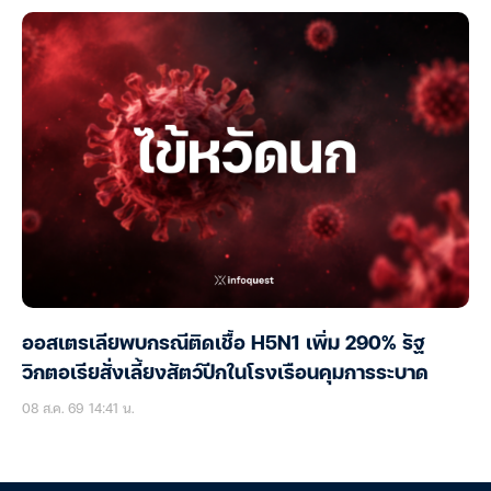
ออสเตรเลียพบกรณีติดเชื้อ H5N1 เพิ่ม 290% รัฐ
วิกตอเรียสั่งเลี้ยงสัตว์ปีกในโรงเรือนคุมการระบาด
08 ส.ค. 69 14:41 น.