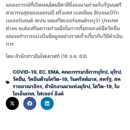
แถลงการณ์ที่เปิดเผยโดยอิตาลีซึ่งลงนามร่วมกับรัฐมนตรี
สาธารณสุขของเยอรมนี ฝรั่งเศส เบลเยียม ลักเซมเบิร์ก
เนเธอร์แลนด์ สเปน และสวิตเซอร์แลนด์ระบุว่า ประเทศ
ต่างๆ จะส่งเสริมความร่วมมือในการเริ่มรณรงค์ฉีดวัคซีน
และจะทำการแบ่งปันข้อมูลอย่างรวดเร็วเกี่ยวกับวิธีดำเนิน
การ
โดย สำนักข่าวอินโฟเควสท์ (16 ธ.ค. 63)
COVID-19
,
EC
,
EMA
,
คณะกรรมาธิการยุโรป
,
ยุโรป
,
วัคซีน
,
วัคซีนต้านโควิด-19
,
วันคริสต์มาส
,
สหรัฐ
,
สห
ราชอาณาจักร
,
สำนักงานยาแห่งยุโรป
,
โควิด-19
,
ไบ
โอเอ็นเทค
,
ไฟเซอร์ อิงค์