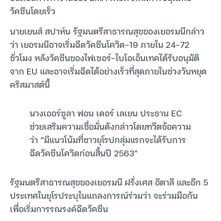
วัคซีนโดยเร็ว
นายเยนส์ สปาห์น รัฐมนตรีสาธารณสุขของเยอรมนีกล่าว
ว่า เยอรมนีอาจเริ่มฉีดวัคซีนโควิด-19 ภายใน 24-72
ชั่วโมง หลังวัคซีนของไฟเซอร์-ไบโอเอ็นเทคได้รับอนุมัติ
จาก EU และอาจเริ่มฉีดได้อย่างเร็วที่สุดภายในช่วงวันหยุด
คริสมาสต์นี้
นางเออร์ซูลา ฟอน เดอร์ เลเยน ประธาน EC
ช่วยเสริมความเชื่อมั่นดังกล่าวโดยทวีตข้อความ
ว่า “มีแนวโน้มที่ชาวยุโรปกลุ่มแรกจะได้รับการ
ฉีดวัคซีนโควิดก่อนสิ้นปี 2563”
รัฐมนตรีสาธารณสุขของเยอรมนี ฝรั่งเศส อิตาลี และอีก 5
ประเทศในยุโรประบุในแถลงการณ์ร่วมว่า จะร่วมมือกัน
เพื่อเริ่มการรณรงค์ฉีดวัคซีน