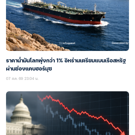
ราคาน้ำมันโลกพุ่งกว่า 1% อิหร่านเตรียมแบนเรือสหรัฐ
ผ่านช่องแคบฮอร์มุซ
07 ส.ค. 69 23:04 น.