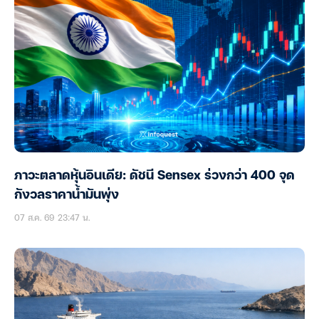
ภาวะตลาดหุ้นอินเดีย: ดัชนี Sensex ร่วงกว่า 400 จุด
กังวลราคาน้ำมันพุ่ง
07 ส.ค. 69 23:47 น.