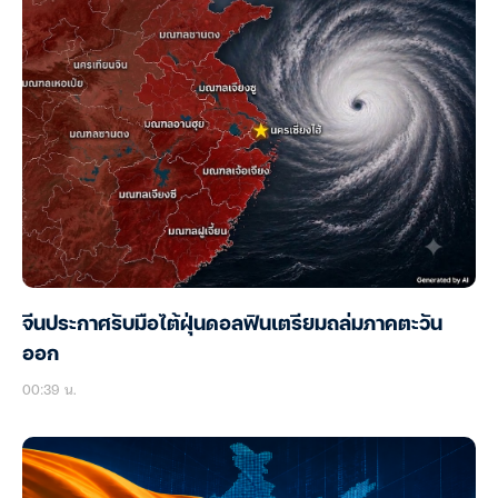
จีนประกาศรับมือไต้ฝุ่นดอลฟินเตรียมถล่มภาคตะวัน
ออก
00:39 น.