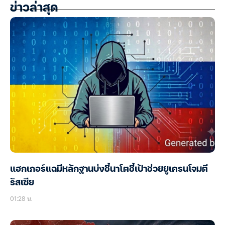
ข่าวล่าสุด
แฮกเกอร์แฉมีหลักฐานบ่งชี้นาโตชี้เป้าช่วยยูเครนโจมตี
รัสเซีย
01:28 น.