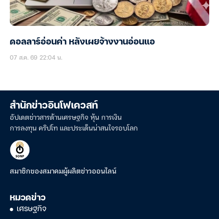
ดอลลาร์อ่อนค่า หลังเผยจ้างงานอ่อนแอ
07 ส.ค. 69 22:04 น.
สำนักข่าวอินโฟเควสท์
อัปเดตข่าวสารด้านเศรษฐกิจ หุ้น การเงิน
การลงทุน คริปโท และประเด็นน่าสนใจรอบโลก
สมาชิกของสมาคมผู้ผลิตข่าวออนไลน์
หมวดข่าว
เศรษฐกิจ