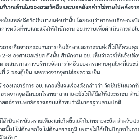
ดบริเวณด้านในของขวดวัคซีนและแจลดังกล่าวไม่หายไปหลังจาก
ยงในแหล่งฉีดวัคซีนบางแห่งเท่านั้น โดยระบุว่าหากพบลักษณะปั
่นการผลิตที่พบและแจ้งให้สำนักงาน อย.ทราบเพื่อดำเนินการต่อไ
วอาจเกิดจากกระบวนการเก็บรักษาและการขนส่งที่ไม่ได้ควบคุมอ
คือ 2-8 องศาเซลเซียส ดังนั้น สำนักงาน อย. เห็นว่าควรให้แจ้งเตื
ไปตามแนวทางการบริหารจัดการวัคซีนของกรมควบคุมโรคที่แนะนำใ
้นที่ 2 ของตู้เย็น และห่างจากจุดปล่อยความเย็น
์ รองเลขาธิการ อย. แถลงชี้แจงเรื่องดังกล่าวว่า วัคซีนซิโนแวกท
วดจากจุดฉีดนอกโรงพยาบาล และยังไม่ได้ฉีดให้ประชาชน ส่วนใ
ศาสตร์การแพทย์ตรวจสอบแล้วพบว่ามีมาตรฐานตามปกติ
นไม่ได้เป็นสารอันตรายเพียงแต่เกิดขึ้นแล้วไม่เหมาะจะฉีด สำหรับปร
อตนี้ไป ไม่ต้องตกใจ ไม่ต้องตรวจภูมิ เพราะไม่ได้เป็นปัญหาในกา
ัดเก็บ”