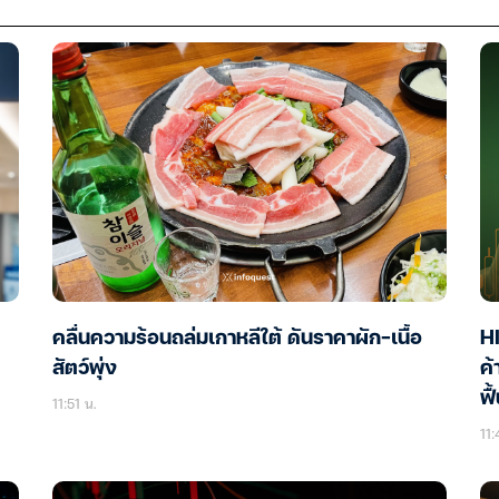
คลื่นความร้อนถล่มเกาหลีใต้ ดันราคาผัก-เนื้อ
H
สัตว์พุ่ง
ค้
ฟื
11:51 น.
11: