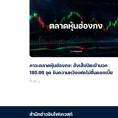
ภาวะตลาดหุ้นฮ่องกง: ฮั่งเส็งปิดเช้าบวก
185.66 จุด รับความหวังเฟดไม่ขึ้นดอกเบี้ย
11:40 น.
สำนักข่าวอินโฟเควสท์