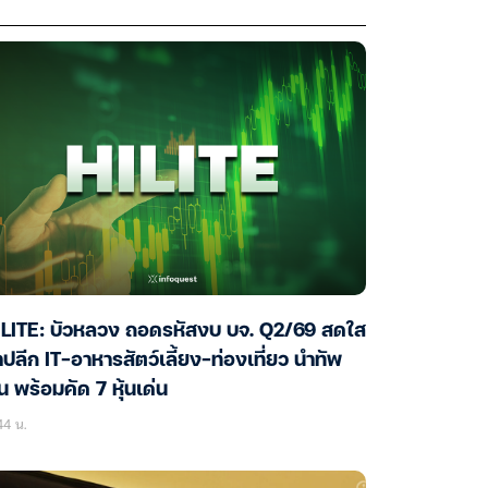
ILITE: บัวหลวง ถอดรหัสงบ บจ. Q2/69 สดใส
าปลีก IT-อาหารสัตว์เลี้ยง-ท่องเที่ยว นำทัพ
้น พร้อมคัด 7 หุ้นเด่น
44 น.