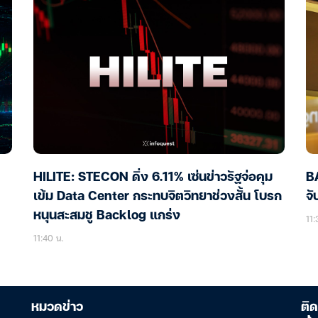
HILITE: STECON ดิ่ง 6.11% เซ่นข่าวรัฐจ่อคุม
B
เข้ม Data Center กระทบจิตวิทยาช่วงสั้น โบรก
จั
หนุนสะสมชู Backlog แกร่ง
11:
11:40 น.
หมวดข่าว
ติด