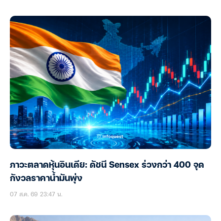
ภาวะตลาดหุ้นอินเดีย: ดัชนี Sensex ร่วงกว่า 400 จุด
กังวลราคาน้ำมันพุ่ง
07 ส.ค. 69 23:47 น.