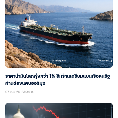
ราคาน้ำมันโลกพุ่งกว่า 1% อิหร่านเตรียมแบนเรือสหรัฐ
ผ่านช่องแคบฮอร์มุซ
07 ส.ค. 69 23:04 น.