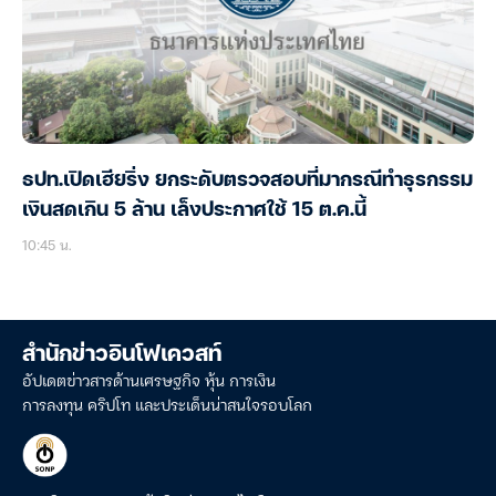
ธปท.เปิดเฮียริ่ง ยกระดับตรวจสอบที่มากรณีทำธุรกรรม
เงินสดเกิน 5 ล้าน เล็งประกาศใช้ 15 ต.ค.นี้
10:45 น.
สำนักข่าวอินโฟเควสท์
อัปเดตข่าวสารด้านเศรษฐกิจ หุ้น การเงิน
การลงทุน คริปโท และประเด็นน่าสนใจรอบโลก