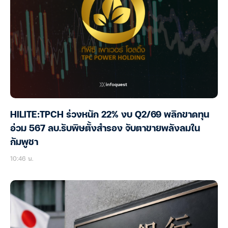
HILITE:TPCH ร่วงหนัก 22% งบ Q2/69 พลิกขาดทุน
อ่วม 567 ลบ.รับพิษตั้งสำรอง จับตาขายพลังลมใน
กัมพูชา
10:46 น.