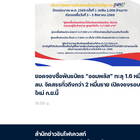
ยอดจองซื้อพันธบัตร “ออมพลัส” ทะลุ 1.6 หมื
ลบ. จัดสรรทั่วถึงกว่า 2 หมื่นราย เปิดจองรอบ
ใหม่ ก.ย.นี้
16:09 น.
สำนักข่าวอินโฟเควสท์