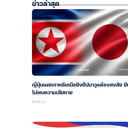
ข่าวล่าสุด
ญี่ปุ่นเผยเกาหลีเหนือยิงขีปนาวุธต้องสงสัย ยั
ไม่พบความเสียหาย
16:26 น.