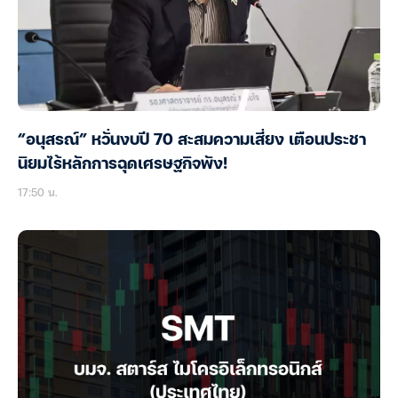
“อนุสรณ์” หวั่นงบปี 70 สะสมความเสี่ยง เตือนประชา
นิยมไร้หลักการฉุดเศรษฐกิจพัง!
17:50 น.