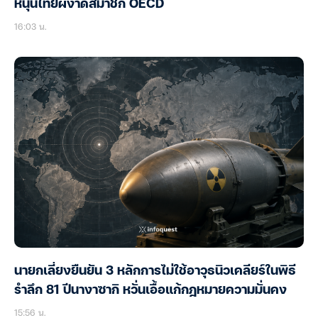
หนุนไทยผงาดสมาชิก OECD
16:03 น.
นายกเลี่ยงยืนยัน 3 หลักการไม่ใช้อาวุธนิวเคลียร์ในพิธี
รำลึก 81 ปีนางาซากิ หวั่นเอื้อแก้กฎหมายความมั่นคง
15:56 น.