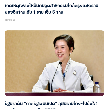
เกิดเหตุเพลิงไหม้นิคมอุตสาหกรรมใกล้กรุงเตหะราน
ของอิหร่าน ดับ 1 ราย เจ็บ 5 ราย
16:19 น.
รัฐบาลดัน “ภาครัฐระบบเปิด” ลุยปราบโกง-โปร่งใส