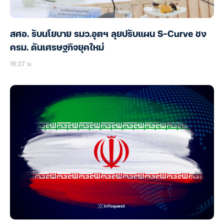
สศอ. รับนโยบาย รมว.อุตฯ ลุยปรับแผน S-Curve ชง
ครม. ดันเศรษฐกิจยุคใหม่
16:27 น.