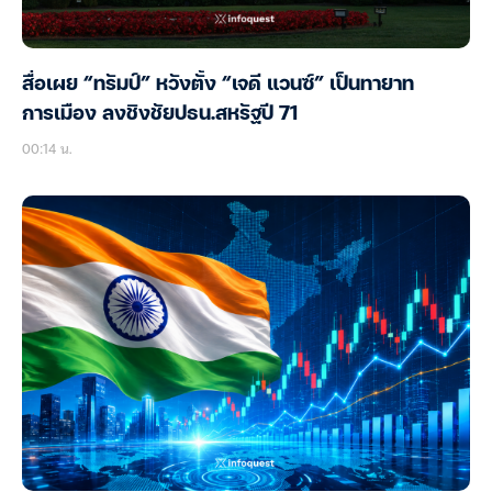
สื่อเผย “ทรัมป์” หวังตั้ง “เจดี แวนซ์” เป็นทายาท
การเมือง ลงชิงชัยปธน.สหรัฐปี 71
00:14 น.