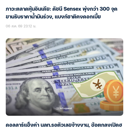
ภาวะตลาดหุ้นอินเดีย: ดัชนี Sensex พุ่งกว่า 300 จุด
ขานรับราคาน้ำมันร่วง, แบงก์ชาติคงดอกเบี้ย
06 ส.ค. 69 23:12 น.
ดอลลาร์แข็งค่า นลท.รอตัวเลขจ้างงาน, ข้อตกลงเปิดฮ