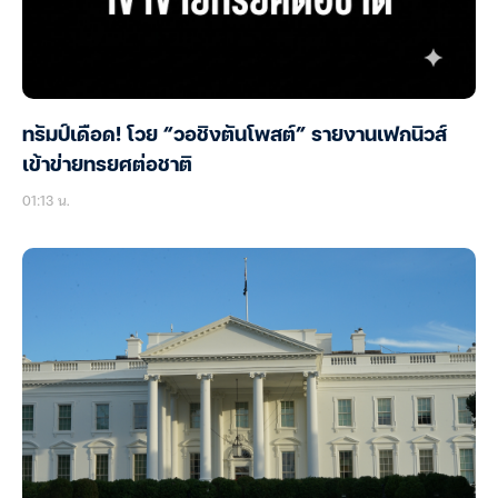
ทรัมป์เดือด! โวย “วอชิงตันโพสต์” รายงานเฟกนิวส์
เข้าข่ายทรยศต่อชาติ
01:13 น.