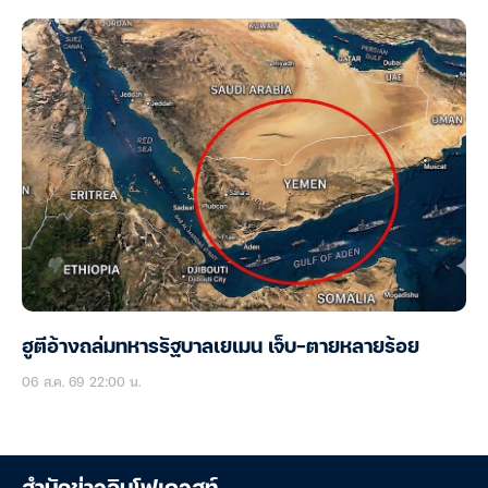
ฮูตีอ้างถล่มทหารรัฐบาลเยเมน เจ็บ-ตายหลายร้อย
06 ส.ค. 69 22:00 น.