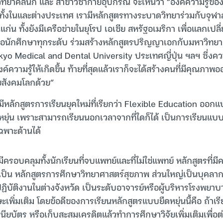
ิทยาคลินิก และ สาขาวิชากายอุปกรณ์ จะเห็นว่า “องค์ความรู้ของเร
ับทั้งในและต่างประเทศ เรามีหลักสูตรทางระบาดวิทยาร่วมกับจุฬ
่น ทั้งยังมีเครือข่ายในยุโรป เอเชีย สหรัฐอเมริกา เพื่อแลกเปล
อนักศึกษาทุกระดับ ร่วมสร้างหลักสูตรปริญญาเอกกับมหาวิทยา
yo Medical and Dental University ประเทศญี่ปุ่น ฯลฯ ซึ่งคว
องค์ความรู้ให้เกิดขึ้น ท้ายที่สุดแล้วเราก็จะได้สร้างคนที่มีคุณภาพ
สังคมโลกด้วย”
งมีหลักสูตรการเรียนยุคใหม่ที่เรียกว่า Flexible Education อ
ยืดหยุ่น เพราะสามารถเรียนนอกเวลาจากที่ใดก็ได้ เป็นการเรียนแ
เฉพาะด้านได้
ามีครอบคลุมทั้งนักเรียนที่จบแพทย์และที่ไม่ใช่แพทย์ หลักสูตรที่ม
ป็น หลักสูตรการศึกษาวิทยาศาสตร์สุขภาพ ส่วนใหญ่เป็นบุคลา
ปฏิบัติงานในต่างจังหวัด เป็นระดับอาจารย์หรือผู้บริหารโรงพยา
ะเพิ่มเติม โดยข้อดีของการเรียนหลักสูตรแบบยืดหยุ่นนี้คือ ถ้าเรีย
ศนียบัตร หรือเก็บสะสมเครดิตแล้วทำการศึกษาวิจัยเพิ่มเติมเพื่อ