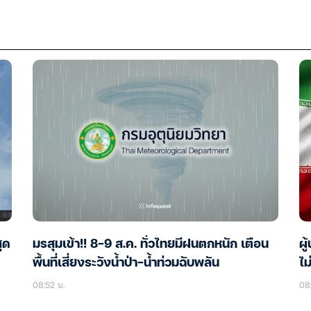
ุด
มรสุมเข้า!! 8-9 ส.ค. ทั่วไทยมีฝนตกหนัก เตือน
ผู
พื้นที่เสี่ยงระวังน้ำป่า-น้ำท่วมฉับพลัน
ไม
08:52 น.
08: