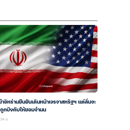
้นำอิหร่านยืนยันเดินหน้าเจรจาสหรัฐฯ แต่ลั่นจะ
่ถูกบังคับให้ยอมจำนน
34 น.