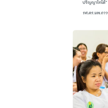
ปริญญาโทได้”
รศ.ดร.นพ.ถาวร