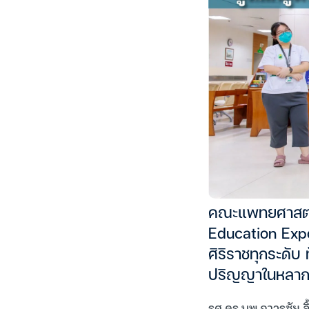
คณะแพทยศาสตร์ศ
Education Expo
ศิริราชทุกระดั
ปริญญาในหลากห
รศ.ดร.นพ.ถาวรชัย 