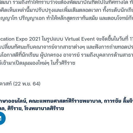
้องพัฒนา รวมถึงทำให้ทราบว่าจะต้องพัฒนาบัณฑิตไปในทิศทางใด 
อคิดเห็นเหล่านี้มาปรับปรุงและเพิ่มเติมตลอดเวลา ทั้งระดับนักเ
ิญญาโท ปริญญาเอก ทำให้หลักสูตรเราทันสมัย และตอบโจทย์กับ
 Education Expo 2021 ในรูปแบบ Virtual Event จะจัดขึ้นในวันที่
เปลี่ยนทัศนะกับคณาจารย์จากสาขาต่างๆ และฟังการถ่ายทอด
เป็นโอกาสดีที่นักเรียน ผู้ปกครอง อาจารย์ รวมถึงบุคลากรด้านสาธ
เข้ามาเปิดมุมมองใหม่ๆ ในรั้วศิริราช
ควสท์ (22 พ.ย. 64)
ึกษาออนไลน์
,
คณะแพทยศาสตร์ศิริราชพยาบาล
,
ถาวรชัย ลิ้ม
ดล
,
ศิริราช
,
โรงพยาบาลศิริราช