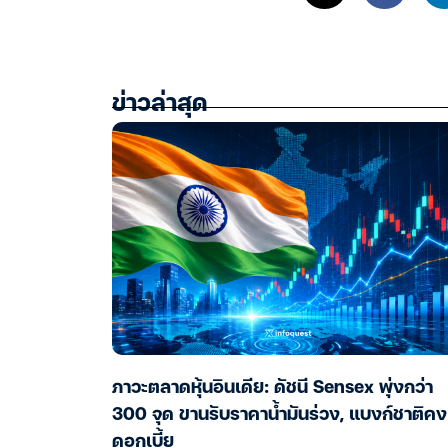
ข่าวล่าสุด
ภาวะตลาดหุ้นอินเดีย: ดัชนี Sensex พุ่งกว่า
300 จุด ขานรับราคาน้ำมันร่วง, แบงก์ชาติคง
ดอกเบี้ย