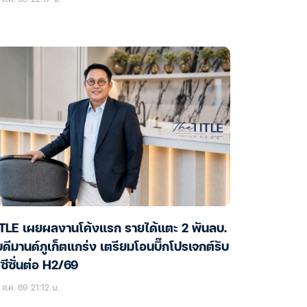
ITLE เผยผลงานโค้งแรก รายได้แตะ 2 พันลบ.
บดีมานด์ภูเก็ตแกร่ง เตรียมโอนบิ๊กโปรเจกต์รับ
ซีซั่นต่อ H2/69
ส.ค. 69 21:12 น.