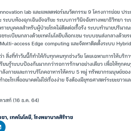
ั้ง Innovation lab และแพลตฟอร์มนวัตกรรม 9 โครงการย่อย ป
ยะ ระบบห้องฉุกเฉินอัจฉริยะ ระบบการวินิจฉัยทางพยาธิวิทยา ระ
พรายบุคคลสำหรับผู้ป่วยโรคไม่ติดต่อเรื้อรัง ระบบทำนายปริมา
เวชระเบียนกลางด้วยเทคโนโลยีบล็อกเชน ระบบขนส่งกลางด้วยรถ
บ Multi-access Edge computing และจัดหาติดตั้งระบบ Hybri
่า สิ่งที่ทำวันนี้ก็ทำให้กับทุกคนทุกช่วงวัย โดยเฉพาะการให้บร
รียนรู้ระบบป้องกันมากกว่ารอการรักษาอย่างเดียว เพื่อให้ทุกคนรู
ำลังกายและการบริโภคอาหารให้ครบ 5 หมู่ ทรัพยากรมนุษย์ของเร
ทำอะไรเพื่ออนาคตไม่ใช่เรื่องง่าย จึงต้องมียุทธศาสตร์ระยะยา
ควสท์ (16 ธ.ค. 64)
โอชา
,
เทคโนโลยี
,
โรงพยาบาลศิริราช