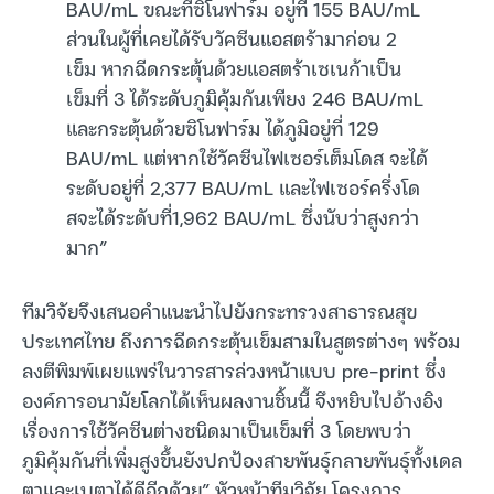
BAU/mL ขณะที่ซิโนฟาร์ม อยู่ที่ 155 BAU/mL
ส่วนในผู้ที่เคยได้รับวัคซีนแอสตร้ามาก่อน 2
เข็ม หากฉีดกระตุ้นด้วยแอสตร้าเซเนก้าเป็น
เข็มที่ 3 ได้ระดับภูมิคุ้มกันเพียง 246 BAU/mL
และกระตุ้นด้วยซิโนฟาร์ม ได้ภูมิอยู่ที่ 129
BAU/mL แต่หากใช้วัคซีนไฟเซอร์เต็มโดส จะได้
ระดับอยู่ที่ 2,377 BAU/mL และไฟเซอร์ครึ่งโด
สจะได้ระดับที่1,962 BAU/mL ซึ่งนับว่าสูงกว่า
มาก”
ทีมวิจัยจึงเสนอคำแนะนำไปยังกระทรวงสาธารณสุข
ประเทศไทย ถึงการฉีดกระตุ้นเข็มสามในสูตรต่างๆ พร้อม
ลงตีพิมพ์เผยแพร่ในวารสารล่วงหน้าแบบ pre-print ซึ่ง
องค์การอนามัยโลกได้เห็นผลงานชิ้นนี้ จึงหยิบไปอ้างอิง
เรื่องการใช้วัคซีนต่างชนิดมาเป็นเข็มที่ 3 โดยพบว่า
ภูมิคุ้มกันที่เพิ่มสูงขึ้นยังปกป้องสายพันธุ์กลายพันธุ์ทั้งเดล
ตาและเบตาได้ดีอีกด้วย” หัวหน้าทีมวิจัย โครงการ