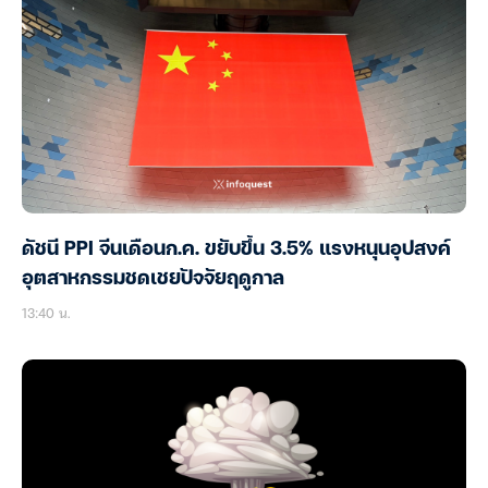
ดัชนี PPI จีนเดือนก.ค. ขยับขึ้น 3.5% แรงหนุนอุปสงค์
อุตสาหกรรมชดเชยปัจจัยฤดูกาล
13:40 น.