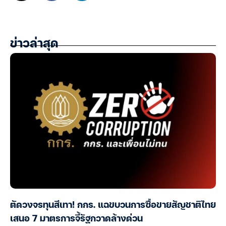
ข่าวล่าสุด
ตัดวงจรทุนสีเทา! กกร. แฉขบวนการซื้อขายสัญชาติไทย
เสนอ 7 มาตรการจี้รัฐกวาดล้างด่วน