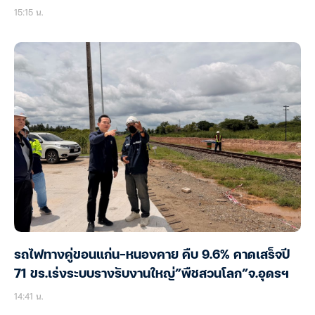
15:15 น.
รถไฟทางคู่ขอนแก่น-หนองคาย คืบ 9.6% คาดเสร็จปี
71 ขร.เร่งระบบรางรับงานใหญ่”พืชสวนโลก”จ.อุดรฯ
14:41 น.