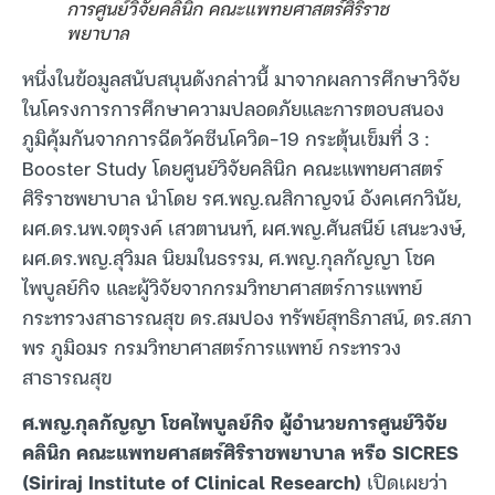
การศูนย์วิจัยคลินิก คณะแพทยศาสตร์ศิริราช
พยาบาล
หนึ่งในข้อมูลสนับสนุนดังกล่าวนี้ มาจากผลการศึกษาวิจัย
ในโครงการการศึกษาความปลอดภัยและการตอบสนอง
ภูมิคุ้มกันจากการฉีดวัคซีนโควิด-19 กระตุ้นเข็มที่ 3 :
Booster Study โดยศูนย์วิจัยคลินิก คณะแพทยศาสตร์
ศิริราชพยาบาล นำโดย รศ.พญ.ณสิกาญจน์ อังคเศกวินัย,
ผศ.ดร.นพ.จตุรงค์ เสวตานนท์, ผศ.พญ.ศันสนีย์ เสนะวงษ์,
ผศ.ดร.พญ.สุวิมล นิยมในธรรม, ศ.พญ.กุลกัญญา โชค
ไพบูลย์กิจ และผู้วิจัยจากกรมวิทยาศาสตร์การแพทย์
กระทรวงสาธารณสุข ดร.สมปอง ทรัพย์สุทธิภาสน์, ดร.สภา
พร ภูมิอมร กรมวิทยาศาสตร์การแพทย์ กระทรวง
สาธารณสุข
ศ.พญ.กุลกัญญา โชคไพบูลย์กิจ ผู้อำนวยการศูนย์วิจัย
คลินิก คณะแพทยศาสตร์ศิริราชพยาบาล หรือ SICRES
(Siriraj Institute of Clinical Research)
เปิดเผยว่า