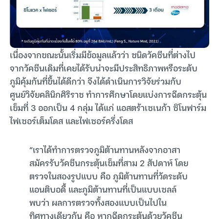
เนื่องจากขณะนั้นเริ่มมีข้อมูลแล้วว่า ชนิดวัคซีนที่ต่างไป
จากวัคซีนเดิมที่เคยได้รับน่าจะมีประสิทธิภาพหรือระดับ
ภูมิคุ้มกันที่ขึ้นได้ดีกว่า จึงได้ดำเนินการวิจัยร่วมกับ
ศูนย์วิจัยคลินิกศิริราช ทำการศึกษาโดยแบ่งการฉีดกระตุ้น
เข็มที่ 3 ออกเป็น 4 กลุ่ม ได้แก่ แอสตร้าเซเนก้า ซิโนฟาร์ม
ไฟเซอร์เต็มโดส และไฟเซอร์ครึ่งโดส
“เราได้ทำการตรวจภูมิต้านทานหลังจากอาสา
สมัครรับวัคซีนกระตุ้นเข็มที่สาม 2 สัปดาห์ โดย
ตรวจในสองรูปแบบ คือ ภูมิต้านทานที่วัดระดับ
แอนติบอดี้ และภูมิต้านทานที่เป็นแบบเซลล์
พบว่า ผลการตรวจทั้งสองแบบเป็นไปใน
ทิศทางเดียวกัน คือ หากฉีดกระตุ้นด้วยวัคซีน