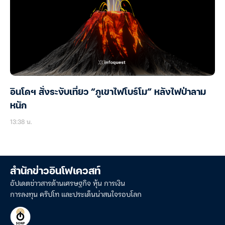
อินโดฯ สั่งระงับเที่ยว “ภูเขาไฟโบร์โม” หลังไฟป่าลาม
หนัก
13:38 น.
สำนักข่าวอินโฟเควสท์
อัปเดตข่าวสารด้านเศรษฐกิจ หุ้น การเงิน
การลงทุน คริปโท และประเด็นน่าสนใจรอบโลก