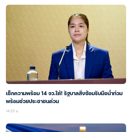
เช็กความพร้อม 14 จว.ใต้! รัฐบาลสั่งซ้อมรับมือน้ำท่วม
พร้อมช่วยประชาชนด่วน
14:23 น.