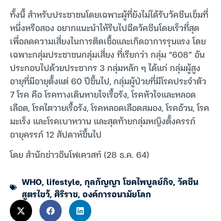
ทั้งนี้ สำหรับประชาชนโดยเฉพาะผู้ที่ยังไม่ได้รับวัคซีนเข็มที่
หนึ่งหรือสอง อยากแนะนำให้รีบไปฉีดวัคซีนโดยเร็วที่สุด
เพื่อลดความเสี่ยงในการติดเชื้อและเกิดอาการรุนแรง โดย
เฉพาะกลุ่มประชาชนกลุ่มเสี่ยง ที่เรียกว่า กลุ่ม “608” อัน
ประกอบไปด้วยประชากร 3 กลุ่มหลัก ๆ ได้แก่ กลุ่มผู้สูง
อายุที่มีอายุตั้งแต่ 60 ปีขึ้นไป, กลุ่มผู้ป่วยที่มีโรคประจำตัว
7 โรค คือ โรคทางเดินหายใจเรื้อรัง, โรคหัวใจและหลอด
เลือด, โรคไตวายเรื้อรัง, โรคหลอดเลือดสมอง, โรคอ้วน, โรค
มะเร็ง และโรคเบาหวาน และสุดท้ายกลุ่มหญิงตั้งครรภ์
อายุครรภ์ 12 สัปดาห์ขึ้นไป
โดย สำนักข่าวอินโฟเควสท์ (28 ธ.ค. 64)
WHO
,
lifestyle
,
กุลกัญญา โชคไพบูลย์กิจ
,
วัคซีน
สูตรไขว้
,
ศิริราช
,
องค์การอนามัยโลก