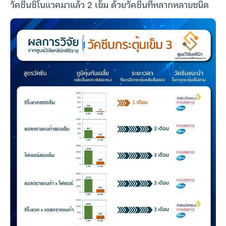
วัคซีนซิโนแวคมาแล้ว 2 เข็ม ด้วยวัคซีนที่หลากหลายชนิด