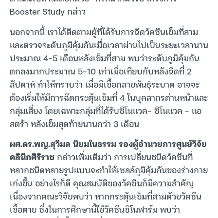
Booster Study กล่าว
นอกจากนี้ เราได้ติดตามผู้ที่ได้รับการฉีดวัคซีนเข็มที่สาม
และตรวจระดับภูมิคุ้มกันเมื่อเวลาผ่านไปเป็นระยะเวลานาน
ประมาณ 4-5 เดือนหลังเข็มที่สาม พบว่าระดับภูมิคุ้มกัน
ตกลงมากประมาณ 5-10 เท่าเมื่อเทียบกับหลังฉีดที่ 2
สัปดาห์ ทำให้ทราบว่า เมื่อมีเชื้อกลายพันธุ์ระบาด อาจจะ
ต้องเริ่มให้มีการฉีดกระตุ้นเข็มที่ 4 ในบุคลากรด่านหน้าและ
กลุ่มเสี่ยง โดยเฉพาะกลุ่มที่ได้รับซิโนแวค- ซิโนแวค – แอ
สตร้า หลังเข็มสุดท้ายนานกว่า 3 เดือน
ผศ.ดร.พญ.สุวิมล นิยมในธรรม รองผู้อำนวยการศูนย์วิจัย
คลินิกศิริราช
กล่าวเพิ่มเติมว่า การเปลี่ยนชนิดวัคซีนที่
หลากชนิดหลายรูปแบบจะทำให้เซลล์ภูมิคุ้มกันของร่างกาย
เก่งขึ้น อย่างไรก็ดี คุณสมบัติของวัคซีนก็มีความสำคัญ
เนื่องจากคณะวิจัยพบว่า หากกระตุ้นเข็มที่สามด้วยวัคซีน
เชื้อตาย ซึ่งในการศึกษานี้ใช้วัคซีนซิโนฟาร์ม พบว่า