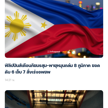
ฟิลิปปินส์เตือนภัยมรสุม-พายุหมุนถล่ม 8 ภูมิภาค ยอด
ดับ 6 เจ็บ 7 สั่งเร่งอพยพ
14:21 น.