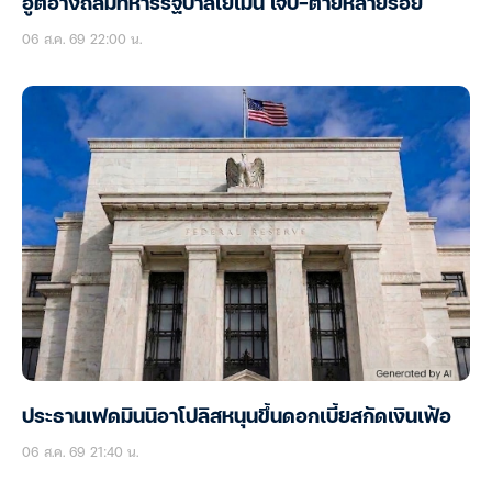
ฮูตีอ้างถล่มทหารรัฐบาลเยเมน เจ็บ-ตายหลายร้อย
06 ส.ค. 69 22:00 น.
ประธานเฟดมินนิอาโปลิสหนุนขึ้นดอกเบี้ยสกัดเงินเฟ้อ
06 ส.ค. 69 21:40 น.