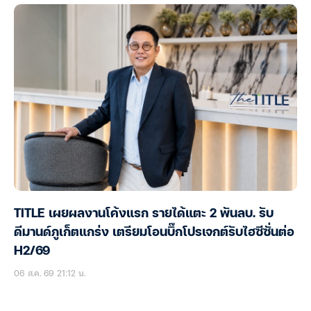
TITLE เผยผลงานโค้งแรก รายได้แตะ 2 พันลบ. รับ
ดีมานด์ภูเก็ตแกร่ง เตรียมโอนบิ๊กโปรเจกต์รับไฮซีซั่นต่อ
H2/69
06 ส.ค. 69 21:12 น.