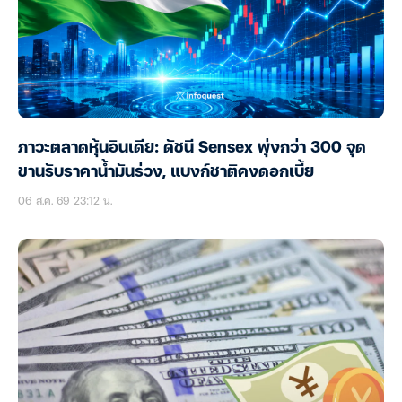
ภาวะตลาดหุ้นอินเดีย: ดัชนี Sensex พุ่งกว่า 300 จุด
ขานรับราคาน้ำมันร่วง, แบงก์ชาติคงดอกเบี้ย
06 ส.ค. 69 23:12 น.