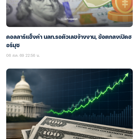
ดอลลาร์แข็งค่า นลท.รอตัวเลขจ้างงาน, ข้อตกลงเปิดฮ
อร์มุซ
06 ส.ค. 69 22:56 น.