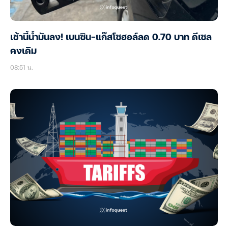
เช้านี้น้ำมันลง! เบนซิน-แก๊สโซฮอล์ลด 0.70 บาท ดีเซล
คงเดิม
08:51 น.