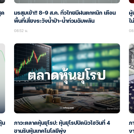
ุด
มรสุมเข้า!! 8-9 ส.ค. ทั่วไทยมีฝนตกหนัก เตือน
ผู
พื้นที่เสี่ยงระวังน้ำป่า-น้ำท่วมฉับพลัน
ไม
08:52 น.
08:
้น
ภาวะตลาดหุ้นยุโรป: หุ้นยุโรปปิดนิวไฮวันที่ 4
ภา
ขานรับหุ้นเทคโนโลยีพุ่ง
ง