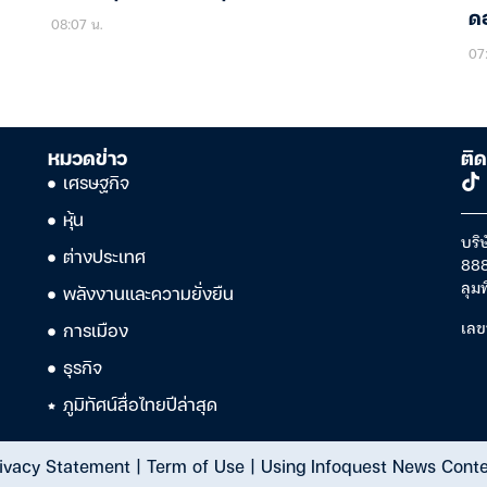
ดอ
08:07 น.
07
หมวดข่าว
ติด
เศรษฐกิจ
หุ้น
บริษ
ต่างประเทศ
888
ลุม
พลังงานและความยั่งยืน
เลข
การเมือง
ธุรกิจ
ภูมิทัศน์สื่อไทยปีล่าสุด
ivacy Statement
|
Term of Use
|
Using Infoquest News Cont