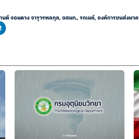
กานต์ จอมดวง จารุวรพลกุล
,
ขสมก.
,
รถเมล์
,
องค์การขนส่งมวล