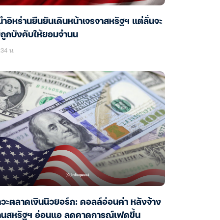
้นำอิหร่านยืนยันเดินหน้าเจรจาสหรัฐฯ แต่ลั่นจะ
่ถูกบังคับให้ยอมจำนน
34 น.
วะตลาดเงินนิวยอร์ก: ดอลล์อ่อนค่า หลังจ้าง
านสหรัฐฯ อ่อนแอ ลดคาดการณ์เฟดขึ้น